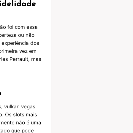
idelidade
ão foi com essa
certeza ou não
a experiência dos
primeira vez em
les Perrault, mas
o
k, vulkan vegas
. Os slots mais
almente não é uma
itado que pode