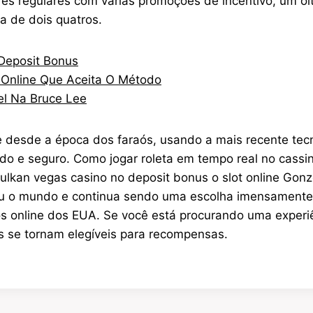
res regulares com várias promoções de incentivo, um oi
a de dois quatros.
Deposit Bonus
 Online Que Aceita O Método
el Na Bruce Lee
e desde a época dos faraós, usando a mais recente tec
do e seguro. Como jogar roleta em tempo real no cassin
 vulkan vegas casino no deposit bonus o slot online Gon
ou o mundo e continua sendo uma escolha imensamente
nos online dos EUA. Se você está procurando uma experi
s se tornam elegíveis para recompensas.