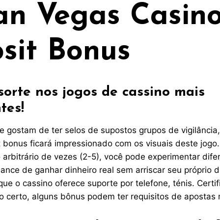
an Vegas Casin
sit Bonus
sorte nos jogos de cassino mais
tes!
e gostam de ter selos de supostos grupos de vigilância
t bonus ficará impressionado com os visuais deste jog
arbitrário de vezes (2-5), você pode experimentar dife
hance de ganhar dinheiro real sem arriscar seu próprio d
que o cassino oferece suporte por telefone, ténis. Certi
o certo, alguns bônus podem ter requisitos de apostas 