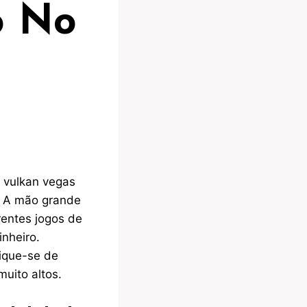
o No
, vulkan vegas
o. A mão grande
rentes jogos de
inheiro.
fique-se de
muito altos.