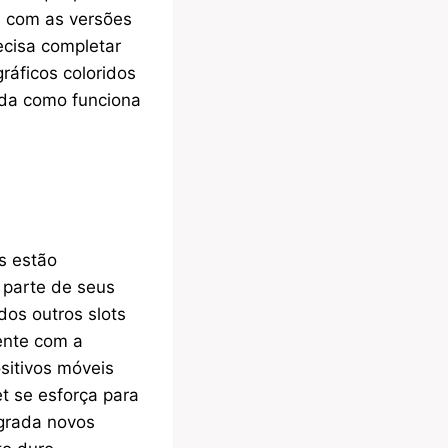
s com as versões
cisa completar
gráficos coloridos
nda como funciona
s estão
 parte de seus
dos outros slots
ente com a
sitivos móveis
t se esforça para
agrada novos