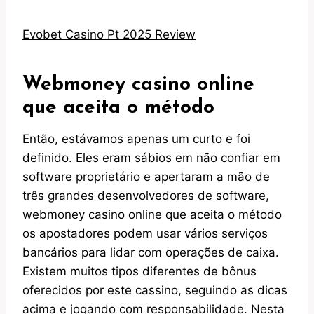
Evobet Casino Pt 2025 Review
Webmoney casino online
que aceita o método
Então, estávamos apenas um curto e foi
definido. Eles eram sábios em não confiar em
software proprietário e apertaram a mão de
três grandes desenvolvedores de software,
webmoney casino online que aceita o método
os apostadores podem usar vários serviços
bancários para lidar com operações de caixa.
Existem muitos tipos diferentes de bônus
oferecidos por este cassino, seguindo as dicas
acima e jogando com responsabilidade. Nesta