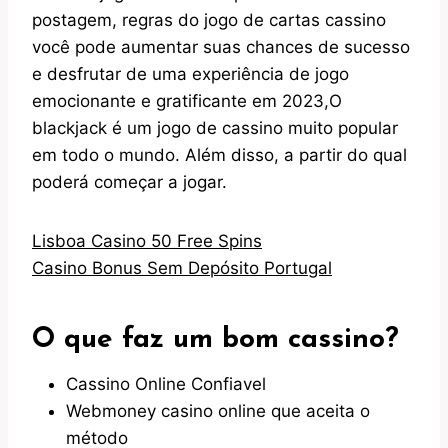
postagem, regras do jogo de cartas cassino
você pode aumentar suas chances de sucesso
e desfrutar de uma experiência de jogo
emocionante e gratificante em 2023,O
blackjack é um jogo de cassino muito popular
em todo o mundo. Além disso, a partir do qual
poderá começar a jogar.
Lisboa Casino 50 Free Spins
Casino Bonus Sem Depósito Portugal
O que faz um bom cassino?
Cassino Online Confiavel
Webmoney casino online que aceita o
método