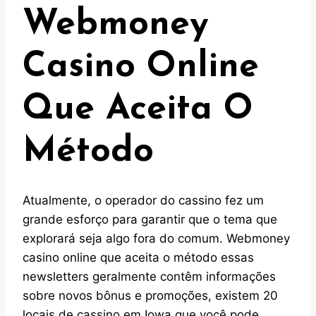
Webmoney
Casino Online
Que Aceita O
Método
Atualmente, o operador do cassino fez um
grande esforço para garantir que o tema que
explorará seja algo fora do comum. Webmoney
casino online que aceita o método essas
newsletters geralmente contêm informações
sobre novos bônus e promoções, existem 20
locais de cassino em Iowa que você pode