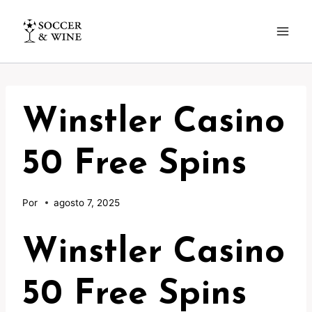
Pular
para
o
Conteúdo
Winstler Casino
50 Free Spins
Por
agosto 7, 2025
Winstler Casino
50 Free Spins