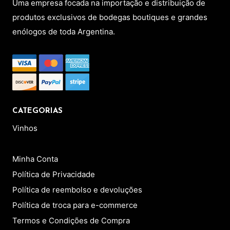
Uma empresa focada na importação e distribuição de
produtos exclusivos de bodegas boutiques e grandes
enólogos de toda Argentina.
CATEGORIAS
Vinhos
Minha Conta
Política de Privacidade
Política de reembolso e devoluções
Política de troca para e-commerce
Termos e Condições de Compra