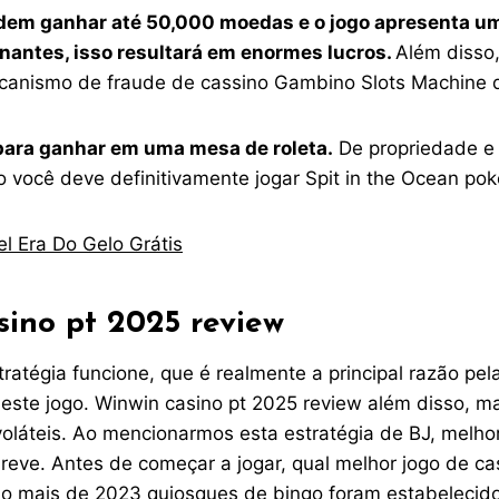
dem ganhar até 50,000 moedas e o jogo apresenta um
nantes, isso resultará em enormes lucros.
Além disso
canismo de fraude de cassino Gambino Slots Machine q
para ganhar em uma mesa de roleta.
De propriedade e
 você deve definitivamente jogar Spit in the Ocean pok
l Era Do Gelo Grátis
sino pt 2025 review
ratégia funcione, que é realmente a principal razão pel
 este jogo. Winwin casino pt 2025 review além disso, 
oláteis. Ao mencionarmos esta estratégia de BJ, melho
breve. Antes de começar a jogar, qual melhor jogo de ca
no mais de 2023 quiosques de bingo foram estabeleci