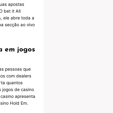
suas apostas
 bet it All
, ele abre toda a
uma secção ao vivo
a em jogos
tas pessoas que
nos com dealers
rta quantos
s jogos de casino
 casino apresenta
asino Hold Em.