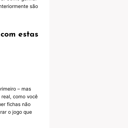
nteriormente são
 com estas
primeiro – mas
 real, como você
uer fichas não
rar o jogo que