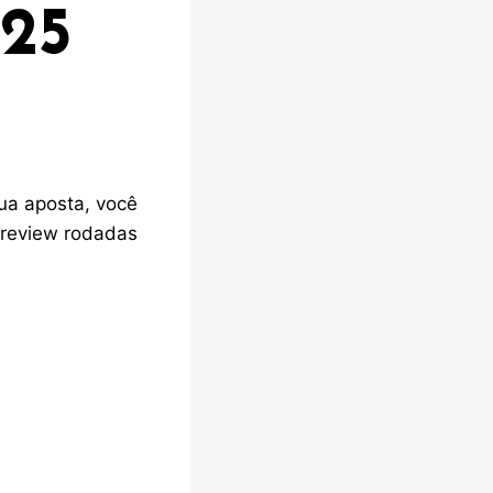
025
ua aposta, você
 review rodadas