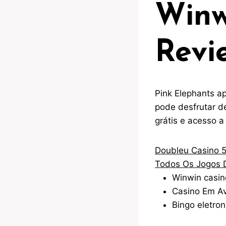
Winw
Revi
Pink Elephants a
pode desfrutar d
grátis e acesso a
Doubleu Casino 5
Todos Os Jogos D
Winwin casin
Casino Em Ave
Bingo eletron