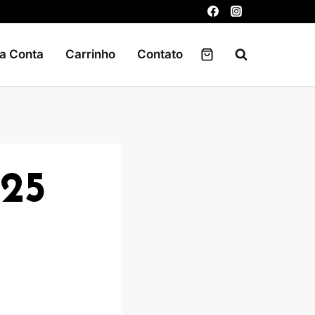
a Conta
Carrinho
Contato
025