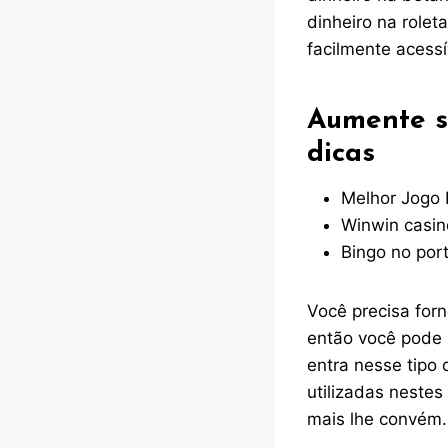
dinheiro na role
facilmente acessí
Aumente s
dicas
Melhor Jogo 
Winwin casin
Bingo no por
Você precisa forn
então você pode 
entra nesse tipo 
utilizadas nestes
mais lhe convém.