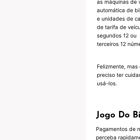
as máquinas de 
automática de bi
e unidades de ca
de tarifa de veíc
segundos 12 ou
terceiros 12 núm
Felizmente, mas 
preciso ter cuid
usá-los.
Jogo Do B
Pagamentos de ní
perceba rapidame