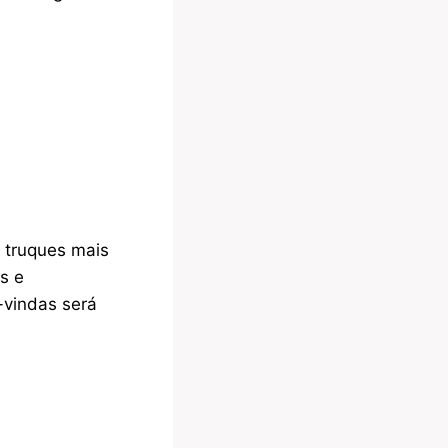
s truques mais
s e
vindas será