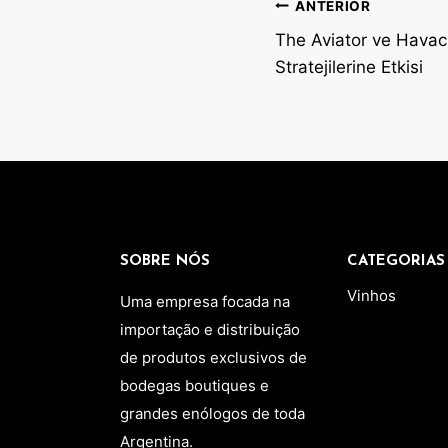
Navegação
ANTERIOR
de
The Aviator ve Havac
Stratejilerine Etkisi
Post
SOBRE NÓS
CATEGORIAS
Vinhos
Uma empresa focada na
importação e distribuição
de produtos exclusivos de
bodegas boutiques e
grandes enólogos de toda
Argentina.