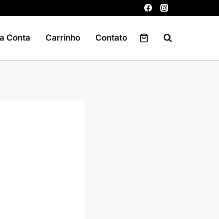
a Conta
Carrinho
Contato