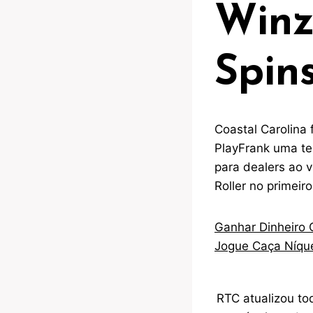
Winz
Spin
Coastal Carolina
PlayFrank uma te
para dealers ao 
Roller no primeir
Ganhar Dinheiro 
Jogue Caça Níqu
RTC atualizou to