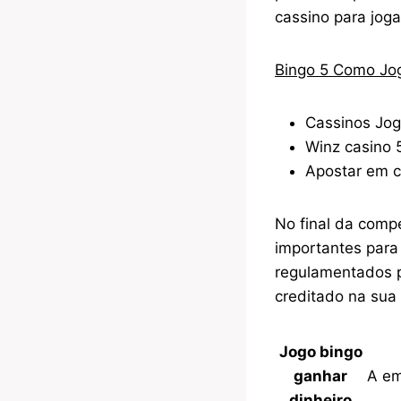
cassino para joga
Bingo 5 Como Jo
Cassinos Jog
Winz casino 
Apostar em c
No final da compe
importantes para 
regulamentados 
creditado na sua 
Jogo bingo
ganhar
A em
dinheiro