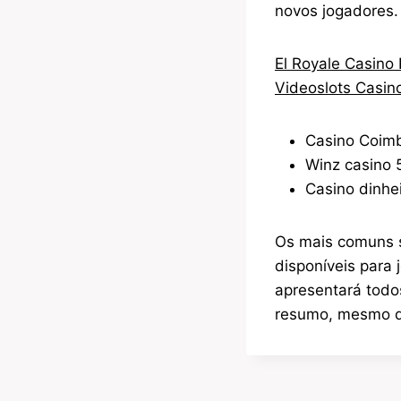
novos jogadores.
El Royale Casino
Videoslots Casin
Casino Coimb
Winz casino 
Casino dinhei
Os mais comuns s
disponíveis para
apresentará todos
resumo, mesmo qu