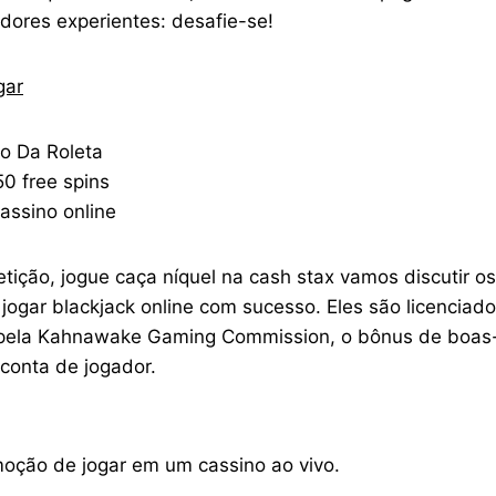
dores experientes: desafie-se!
gar
o Da Roleta
50 free spins
assino online
tição, jogue caça níquel na cash stax vamos discutir o
jogar blackjack online com sucesso. Eles são licenciado
pela Kahnawake Gaming Commission, o bônus de boas-
conta de jogador.
oção de jogar em um cassino ao vivo.