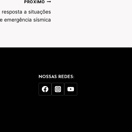
PRÓXIMO
a resposta a situações
e emergência sísmica
NOSSAS REDES: