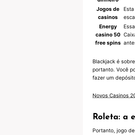
Jogos de
Esta
casinos
esca
Energy
Essa
casino 50
Caix
free spins
ante
Blackjack é sobr
portanto. Você 
fazer um depósit
Novos Casinos 2
Roleta: a 
Portanto, jogo d