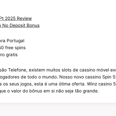
 Pt 2025 Review
o No Deposit Bonus
ra Portugal
50 free spins
ro gratis
ão Telefone, existem muitos slots de cassino móvel ex
 jogadores de todo o mundo. Nosso novo cassino Spin S
 os seus jogos, esta é uma ótima oferta. Winz casino 5
e o valor do bônus em si não seja tão grande.