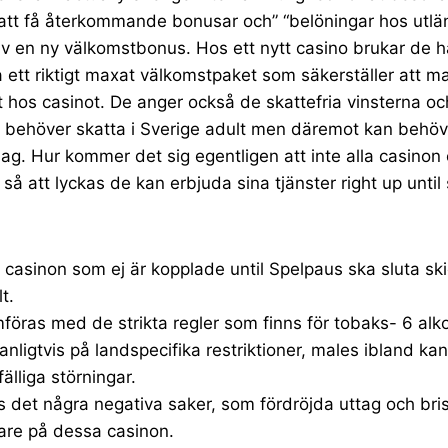
att få återkommande bonusar och” “belöningar hos utl
 en ny välkomstbonus. Hos ett nytt casino brukar de ha
a ett riktigt maxat välkomstpaket som säkerställer att m
t hos casinot. De anger också de skattefria vinsterna o
te behöver skatta i Sverige adult men däremot kan behöv
ag. Hur kommer det sig egentligen att inte alla casinon
 så att lyckas de kan erbjuda sina tjänster right up unti
t casinon som ej är kopplade until Spelpaus ska sluta sk
t.
föras med de strikta regler som finns för tobaks- 6 alk
anligtvis på landspecifika restriktioner, males ibland ka
fälliga störningar.
s det några negativa saker, som fördröjda uttag och bri
are på dessa casinon.