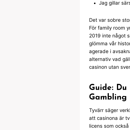
Jag gillar sä
Det var sobre st
För family room y
2019 inte något s
glömma vår histo
agerade i avsakna
alternativ vad gäl
casinon utan sven
Guide: Du 
Gambling 
Tyvärr säger verk
att casinona är t
licens som också