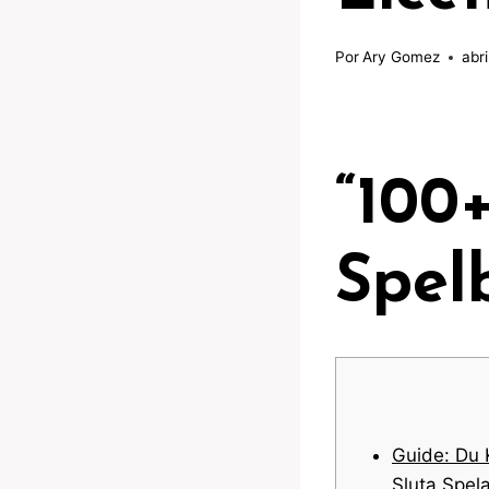
Por
Ary Gomez
abr
“100
Spel
Guide: Du 
Sluta Spel