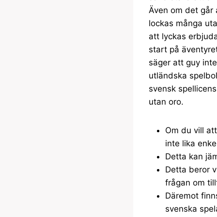
Även om det går 
lockas många utav
att lyckas erbjud
start på äventyre
säger att guy in
utländska spelbol
svensk spellicens
utan oro.
Om du vill at
inte lika enkel
Detta kan jäm
Detta beror v
frågan om till
Däremot finn
svenska spel