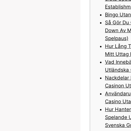
Establishm
Bingo Utan
Så Gör Du 
Down Av Mi
Spelpaus)
Hur Lång T
Mitt Uttag
Vad Innebä
Utländska
Nackdelar 
Casinon Ut
Användarup
Casino Uta
Hur Hanter
Spelande 
Svenska G