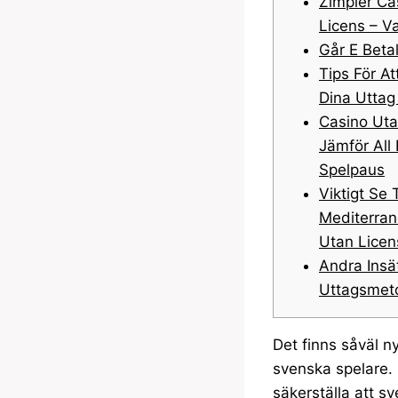
Zimpler Ca
Licens – V
Går E Beta
Tips För At
Dina Uttag
Casino Uta
Jämför All
Spelpaus
Viktigt Se T
Mediterra
Utan Licen
Andra Insä
Uttagsmet
Det finns såväl n
svenska spelare.
säkerställa att s