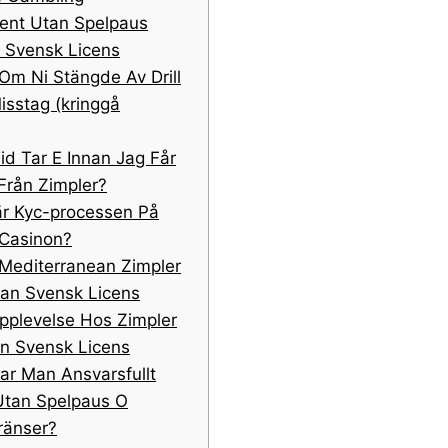
ent Utan Spelpaus
 Svensk Licens
Om Ni Stängde Av Drill
sstag (kringgå
id Tar E Innan Jag Får
 Från Zimpler?
r Kyc-processen På
 Casinon?
Mediterranean Zimpler
an Svensk Licens
plevelse Hos Zimpler
n Svensk Licens
ar Man Ansvarsfullt
Utan Spelpaus O
ränser?