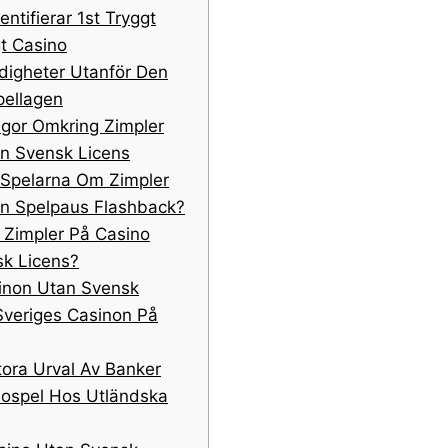
ntifierar 1st Tryggt
gt Casino
digheter Utanför Den
pellagen
ågor Omkring Zimpler
n Svensk Licens
Spelarna Om Zimpler
n Spelpaus Flashback?
 Zimpler På Casino
k Licens?
inon Utan Svensk
Sveriges Casinon På
tora Urval Av Banker
nospel Hos Utländska