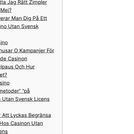
tta Jag Rätt Zimpler
 Mej?
rerar Man Dig På Ett
ino Utan Svensk
ino
nusar O Kampanjer För
ade Casinon
elpaus Och Hur
et?
sino
metoder” “på
 Utan Svensk Licens
r Att Lyckas Begränsa
 Hos Casinon Utan
ens