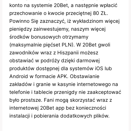
konto na systemie 20Bet, a następnie wpłacić
przechowanie o kwocie przeciętnej 80 ZŁ.
Powinno Się zaznaczyć, iż wykładzinom więcej
pieniędzy zainwestujemy, naszym więcej
środków bonusowych otrzymamy
(maksymalnie pięćset PLN). W 20Bet gwoli
zawodników wraz z Hiszpanii możesz
obstawiać w podróży dzięki darmowej
produktów dostępnej dla systemów iOS lub
Android w formacie APK. Obstawianie
zakładów i granie w kasynie internetowego na
telefonie i tablecie przenigdy nie zaakceptować
było prostsze. Fani mogą skorzystać wraz z
internetowej 20Bet app bez konieczności
instalacji i pobierania dodatkowych plików.