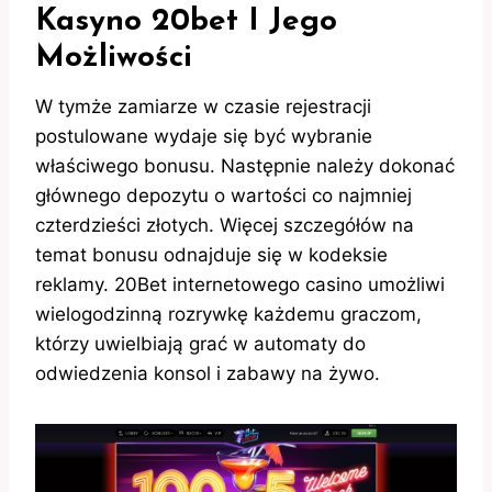
Kasyno 20bet I Jego
Możliwości
W tymże zamiarze w czasie rejestracji
postulowane wydaje się być wybranie
właściwego bonusu. Następnie należy dokonać
głównego depozytu o wartości co najmniej
czterdzieści złotych. Więcej szczegółów na
temat bonusu odnajduje się w kodeksie
reklamy. 20Bet internetowego casino umożliwi
wielogodzinną rozrywkę każdemu graczom,
którzy uwielbiają grać w automaty do
odwiedzenia konsol i zabawy na żywo.