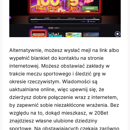
Alternatywnie, możesz wysłać mejl na link albo
wypełnić blankiet do kontaktu na stronie
internetowej. Możesz obstawiać zakłady w
trakcie meczu sportowego i śledzić grę w
okresie rzeczywistym. Wiadomości są
uaktualniane online, więc upewnij się, że
dzierżysz dobre połączenie wraz z internetem,
by zapewnić sobie niezakłócone wrażenia. Bez
względu na to, dokąd mieszkasz, w 20Bet
znajdziesz własne ulubione dziedziny
sportowe. Na obstawiających czekają zarówno