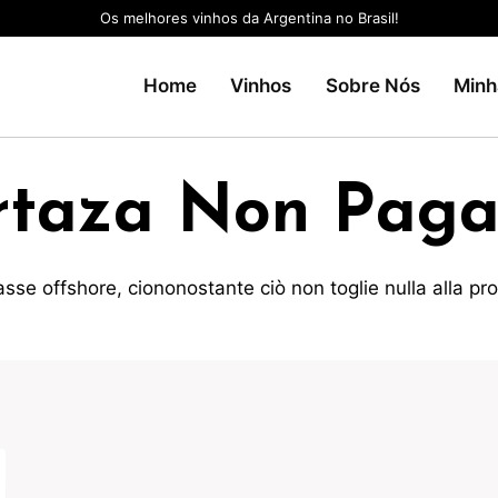
Os melhores vinhos da Argentina no Brasil!
Home
Vinhos
Sobre Nós
Minh
rtaza Non Paga
asse offshore, ciononostante ciò non toglie nulla alla pr