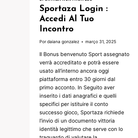
Sportaza Login :
Accedi Al Tuo
Incontro
Por
daiana gonzalez
março 31, 2025
Il Bonus benvenuto Sport assegnato
verrà accreditato e potrà essere
usato all’interno ancora oggi
piattaforma entro 30 giorni dal
primo acconto. In Seguito aver
inserito i dati anagrafici e quelli
specifici per istituire il conto
successo gioco, Sportaza richiede
l’invio di un documento vittoria
identità legittimo che serve con lo
traguardo di valutare la