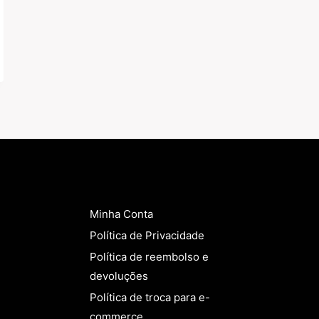
Minha Conta
Política de Privacidade
Política de reembolso e
devoluções
Política de troca para e-
commerce