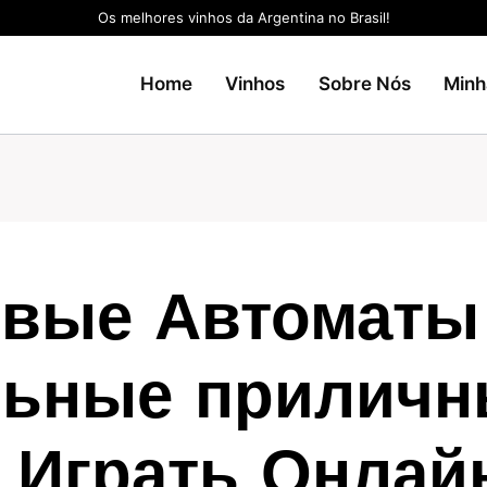
Os melhores vinhos da Argentina no Brasil!
Home
Vinhos
Sobre Nós
Minh
овые Автоматы
льные приличн
 Играть Онлай