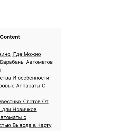
Content
зино, Где Можно
 Барабаны Автоматов
м
тва И особенности
ровые Аппараты С
звестных Слотов От
a дли Новичков
втоматы с
тью Вывода в Карту