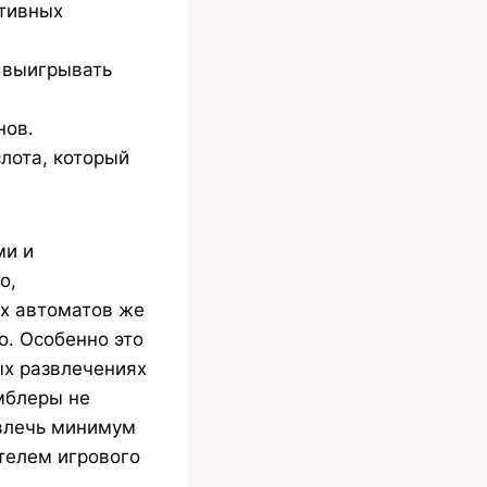
ктивных
 выигрывать
нов.
лота, который
ми и
о,
х автоматов же
о. Особенно это
ых развлечениях
емблеры не
звлечь минимум
ителем игрового