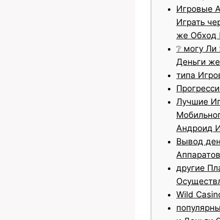
Игровые А
Играть че
же Обход 
❔ могу Ли
Деньги же
типа Игро
Прогресс
Лучшие И
Мобильног
Андроид 
Вывод де
Аппаратов
другие П
Осуществ
Wild Casin
популярн