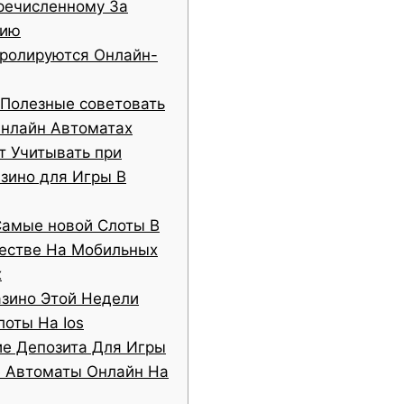
речисленному За
цию
тролируются Онлайн-
Полезные советовать
Онлайн Автоматах
т Учитывать при
зино для Игры В
Самые новой Слоты В
естве На Мобильных
х
зино Этой Недели
лоты На Ios
е Депозита Для Игры
 Автоматы Онлайн На