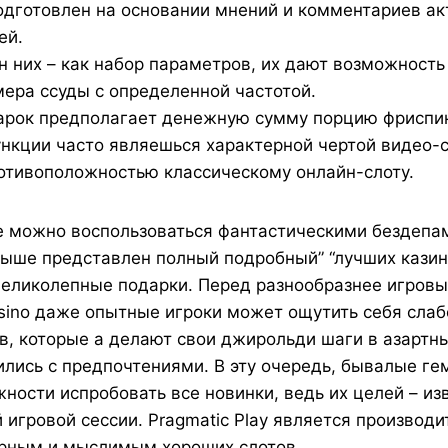
одготовлен на основании мнений и комментариев а
ей.
 них – как набор параметров, их дают возможность
мера ссуды с определенной частотой.
арок предполагает денежную сумму порцию фриспи
нкции часто являешься характерной чертой видео-с
отивоположностью классическому онлайн-слоту.
де можно воспользоваться фантастическими бездепа
ыше представлен полный подробный” “лучших казин
еликолепные подарки. Перед разнообразнее игровы
ino даже опытные игроки может ощутить себя слаб
в, которые а делают свои джирольди шаги в азартн
ились с предпочтениями. В эту очередь, бывалые г
ности испробовать все новинки, ведь их целей – и
 игровой сессии. Pragmatic Play является производ
ирным и мыслимым хороших слотов.