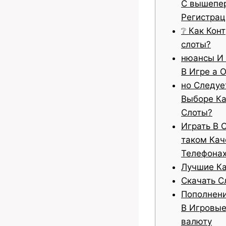
С вышепе
Регистра
❔ Как Кон
слоты?
нюансы И 
В Игре а 
но Следуе
Выборе Ка
Слоты?
Играть В 
таком Кач
Телефона
Лучшие Ка
Скачать С
Пополнени
В Игровые
валюту