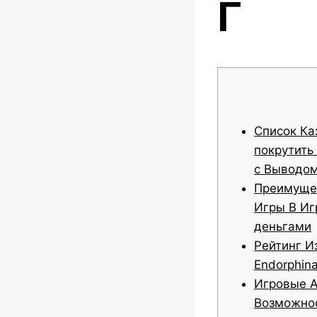
Г
Список Ка
покрутить
с Выводо
Преимущес
Игры В Иг
деньгами
Рейтинг И
Endorphin
Игровые А
Возможнос