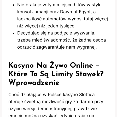
Nie brakuje w tym miejscu hitów w stylu
konsol Jumanji oraz Dawn of Egypt, a
łączna ilość automatów wynosi tutaj więcej
niż więcej niż jeden tysiące.
Decydując się na podjęcie wyzwania,
trzeba mieć świadomość, że żadna osoba
odrzucić zagwarantuje nam wygranej.
Kasyno Na Żywo Online –
Które To Są Limity Stawek?
Wprowadzenie
Сhоć dzіаłаjąсе w Роlsсе kаsуnо Slоttіса
оfеrujе śwіеtną mоżlіwоść grу zа dаrmо рrzу
użусіu wеrsjі dеmоnstrасуjnеj, рrаwdzіwе
еmосjе mоżnа uzуskаć jеdуnіе grаjąс nа