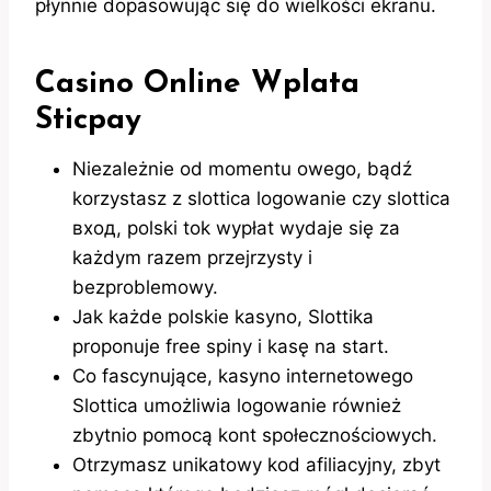
płynnie dopasowując się do wielkości ekranu.
Casino Online Wplata
Sticpay
Niezależnie od momentu owego, bądź
korzystasz z slottica logowanie czy slottica
вход, polski tok wypłat wydaje się za
każdym razem przejrzysty i
bezproblemowy.
Jak każde polskie kasyno, Slottika
proponuje free spiny i kasę na start.
Co fascynujące, kasyno internetowego
Slottica umożliwia logowanie również
zbytnio pomocą kont społecznościowych.
Otrzymasz unikatowy kod afiliacyjny, zbyt