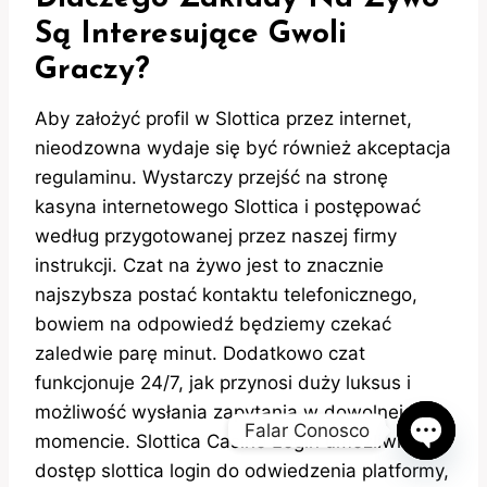
Są Interesujące Gwoli
Graczy?
Aby założyć profil w Slottica przez internet,
nieodzowna wydaje się być również akceptacja
regulaminu. Wystarczy przejść na stronę
kasyna internetowego Slottica i postępować
według przygotowanej przez naszej firmy
instrukcji. Czat na żywo jest to znacznie
najszybsza postać kontaktu telefonicznego,
bowiem na odpowiedź będziemy czekać
zaledwie parę minut. Dodatkowo czat
funkcjonuje 24/7, jak przynosi duży luksus i
możliwość wysłania zapytania w dowolnej
Falar Conosco
momencie. Slottica Casino Login umożliwia
dostęp slottica login do odwiedzenia platformy,
Open