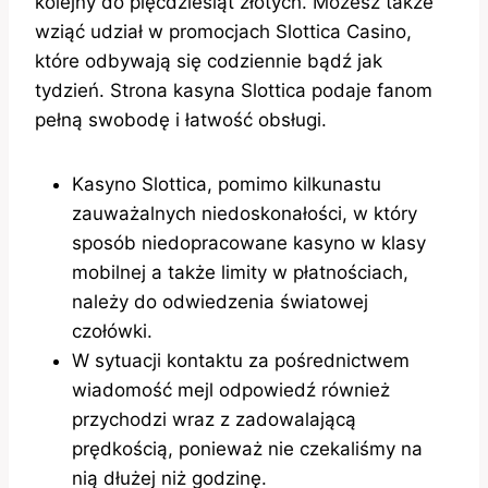
kolejny do pięćdziesiąt złotych. Możesz także
wziąć udział w promocjach Slottica Casino,
które odbywają się codziennie bądź jak
tydzień. Strona kasyna Slottica podaje fanom
pełną swobodę i łatwość obsługi.
Kasyno Slottica, pomimo kilkunastu
zauważalnych niedoskonałości, w który
sposób niedopracowane kasyno w klasy
mobilnej a także limity w płatnościach,
należy do odwiedzenia światowej
czołówki.
W sytuacji kontaktu za pośrednictwem
wiadomość mejl odpowiedź również
przychodzi wraz z zadowalającą
prędkością, ponieważ nie czekaliśmy na
nią dłużej niż godzinę.