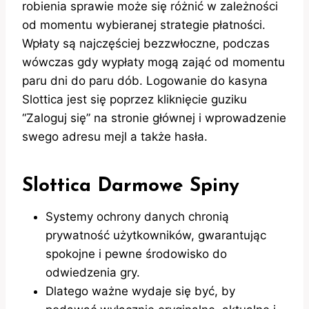
robienia sprawie może się różnić w zależności
od momentu wybieranej strategie płatności.
Wpłaty są najczęściej bezzwłoczne, podczas
wówczas gdy wypłaty mogą zająć od momentu
paru dni do paru dób. Logowanie do kasyna
Slottica jest się poprzez kliknięcie guziku
“Zaloguj się” na stronie głównej i wprowadzenie
swego adresu mejl a także hasła.
Slottica Darmowe Spiny
Systemy ochrony danych chronią
prywatność użytkowników, gwarantując
spokojne i pewne środowisko do
odwiedzenia gry.
Dlatego ważne wydaje się być, by