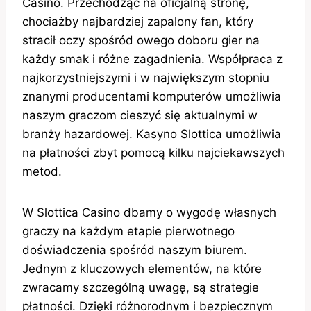
Casino. Przechodząc na oficjalną stronę,
chociażby najbardziej zapalony fan, który
stracił oczy spośród owego doboru gier na
każdy smak i różne zagadnienia. Współpraca z
najkorzystniejszymi i w największym stopniu
znanymi producentami komputerów umożliwia
naszym graczom cieszyć się aktualnymi w
branży hazardowej. Kasyno Slottica umożliwia
na płatności zbyt pomocą kilku najciekawszych
metod.
W Slottica Casino dbamy o wygodę własnych
graczy na każdym etapie pierwotnego
doświadczenia spośród naszym biurem.
Jednym z kluczowych elementów, na które
zwracamy szczególną uwagę, są strategie
płatności. Dzięki różnorodnym i bezpiecznym