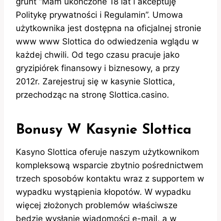
grunt “Mam ukończone 18 lat i akceptuję
Politykę prywatności i Regulamin”. Umowa
użytkownika jest dostępna na oficjalnej stronie
www www Slottica do odwiedzenia wglądu w
każdej chwili. Od tego czasu pracuje jako
gryzipiórek finansowy i biznesowy, a przy
2012r. Zarejestruj się w kasynie Slottica,
przechodząc na stronę Slottica.casino.
Bonusy W Kasynie Slottica
Kasyno Slottica oferuje naszym użytkownikom
kompleksową wsparcie zbytnio pośrednictwem
trzech sposobów kontaktu wraz z supportem w
wypadku wystąpienia kłopotów. W wypadku
więcej złożonych problemów właściwsze
będzie wysłanie wiadomości e-mail, a w