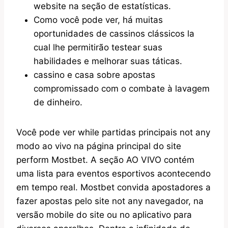
website na seção de estatísticas.
Como você pode ver, há muitas
oportunidades de cassinos clássicos la
cual lhe permitirão testear suas
habilidades e melhorar suas táticas.
cassino e casa sobre apostas
compromissado com o combate à lavagem
de dinheiro.
Você pode ver while partidas principais not any
modo ao vivo na página principal do site
perform Mostbet. A seção AO VIVO contém
uma lista para eventos esportivos acontecendo
em tempo real. Mostbet convida apostadores a
fazer apostas pelo site not any navegador, na
versão mobile do site ou no aplicativo para