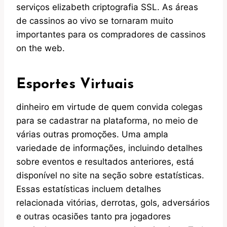
serviços elizabeth criptografia SSL. As áreas
de cassinos ao vivo se tornaram muito
importantes para os compradores de cassinos
on the web.
Esportes Virtuais
dinheiro em virtude de quem convida colegas
para se cadastrar na plataforma, no meio de
várias outras promoções. Uma ampla
variedade de informações, incluindo detalhes
sobre eventos e resultados anteriores, está
disponível no site na seção sobre estatísticas.
Essas estatísticas incluem detalhes
relacionada vitórias, derrotas, gols, adversários
e outras ocasiões tanto pra jogadores