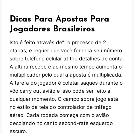
Dicas Para Apostas Para
Jogadores Brasileiros
Isto é feito através de” “o processo de 2
etapas, e requer que você forneça seu número
sobre telefone celular at the detalhes de conta.
A altura recebe e ao mesmo tempo aumenta o
multiplicador pelo qual a aposta é multiplicada.
A tarefa do jogador é coletar saques durante o
vôo carry out avião e isso pode ser feito a
qualquer momento. O campo sobre jogo está
no estilo da tela do controlador de tráfego
aéreo. Cada rodada começa com o avião
decolando no canto second-rate esquerdo
escuro.