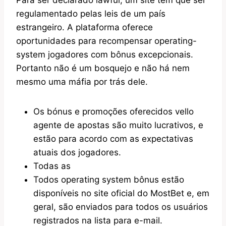
regulamentado pelas leis de um país
estrangeiro. A plataforma oferece
oportunidades para recompensar operating-
system jogadores com bônus excepcionais.
Portanto não é um bosquejo e não há nem
mesmo uma máfia por trás dele.
Os bónus e promoções oferecidos vello
agente de apostas são muito lucrativos, e
estão para acordo com as expectativas
atuais dos jogadores.
Todas as
Todos operating system bônus estão
disponíveis no site oficial do MostBet e, em
geral, são enviados para todos os usuários
registrados na lista para e-mail.