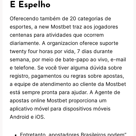
E Espelho
Oferecendo também de 20 categorias de
esportes, a new Mostbet traz aos jogadores
centenas para atividades que ocorrem
diariamente. A organizacion oferece suporte
twenty four horas por vida, 7 dias durante
semana, por meio de bate-papo ao vivo, e-mail
e telefone. Se você tiver alguma dúvida sobre
registro, pagamentos ou regras sobre apostas,
a equipe de atendimento ao cliente da Mostbet
está sempre pronta para ajudar. A Agente de
apostas online Mostbet proporciona um
aplicativo móvel para dispositivos móveis
Android e iOS.
Entretanto, apostadores Brasileiros podem”