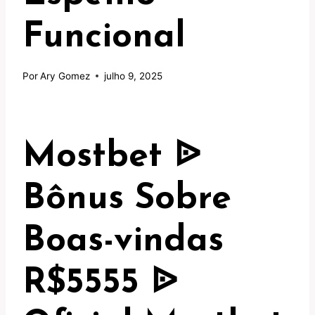
Funcional
Por
Ary Gomez
julho 9, 2025
Mostbet ᐉ
Bônus Sobre
Boas-vindas
R$5555 ᐉ