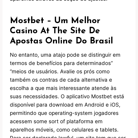
Mostbet – Um Melhor
Casino At The Site De
Apostas Online Do Brasil
No entanto, uma atajo pode se distinguir em
termos de benefícios para determinados”
“meios de usuários. Avalie os prós como
também os contras de cada alternativa e
escolha a que mais interessante atende às
suas necessidades. O aplicativo Mostbet está
disponível para download em Android e iOS,
permitindo que operating-system jogadores
acessem some sort of plataforma em
aparelhos móveis, como celulares e tablets.
Para ser declarado lawful, um site tem que ser