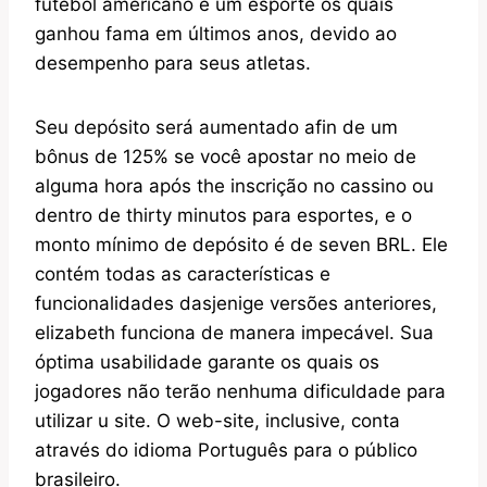
futebol americano é um esporte os quais
ganhou fama em últimos anos, devido ao
desempenho para seus atletas.
Seu depósito será aumentado afin de um
bônus de 125% se você apostar no meio de
alguma hora após the inscrição no cassino ou
dentro de thirty minutos para esportes, e o
monto mínimo de depósito é de seven BRL. Ele
contém todas as características e
funcionalidades dasjenige versões anteriores,
elizabeth funciona de manera impecável. Sua
óptima usabilidade garante os quais os
jogadores não terão nenhuma dificuldade para
utilizar u site. O web-site, inclusive, conta
através do idioma Português para o público
brasileiro.