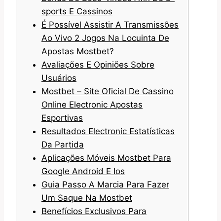
sports E Cassinos
É Possível Assistir A Transmissões
Ao Vivo 2 Jogos Na Locuinta De
Apostas Mostbet?
Avaliações E Opiniões Sobre
Usuários
Mostbet – Site Oficial De Cassino
Online Electronic Apostas
Esportivas
Resultados Electronic Estatísticas
Da Partida
Aplicações Móveis Mostbet Para
Google Android E Ios
Guia Passo A Marcia Para Fazer
Um Saque Na Mostbet
Benefícios Exclusivos Para