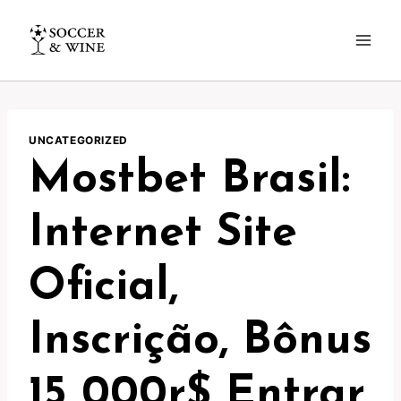
Pular
para
o
Conteúdo
UNCATEGORIZED
Mostbet Brasil:
Internet Site
Oficial,
Inscrição, Bônus
15 000r$ Entrar