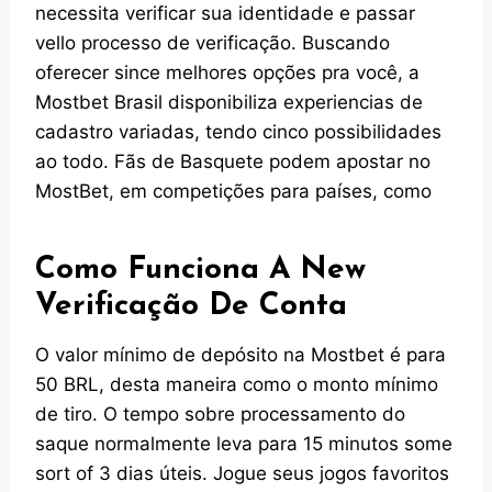
necessita verificar sua identidade e passar
vello processo de verificação. Buscando
oferecer since melhores opções pra você, a
Mostbet Brasil disponibiliza experiencias de
cadastro variadas, tendo cinco possibilidades
ao todo. Fãs de Basquete podem apostar no
MostBet, em competições para países, como
Como Funciona A New
Verificação De Conta
O valor mínimo de depósito na Mostbet é para
50 BRL, desta maneira como o monto mínimo
de tiro. O tempo sobre processamento do
saque normalmente leva para 15 minutos some
sort of 3 dias úteis. Jogue seus jogos favoritos