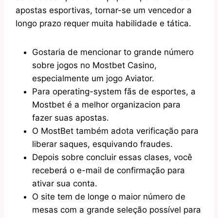
apostas esportivas, tornar-se um vencedor a
longo prazo requer muita habilidade e tática.
Gostaria de mencionar to grande número
sobre jogos no Mostbet Casino,
especialmente um jogo Aviator.
Para operating-system fãs de esportes, a
Mostbet é a melhor organizacion para
fazer suas apostas.
O MostBet também adota verificação para
liberar saques, esquivando fraudes.
Depois sobre concluir essas clases, você
receberá o e-mail de confirmação para
ativar sua conta.
O site tem de longe o maior número de
mesas com a grande seleção possível para