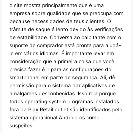
o site mostra principalmente que é uma
empresa sobre qualidade que se preocupa com
because necessidades de teus clientes. O
trâmite de saque é lento devido às verificações
de estabilidade. Conversa ao palpitante com o
suporte do comprador está pronta para ajudá-
lo em vários idiomas. É importante levar em
consideração que a primeira coisa que você
precisa fazer é ir para as configurações do
smartphone, em parte de segurança. Ali, dê
permissão para o sistema dar aplicativos de
amalgames desconhecidas. Isso rola porque
todos operating system programas instalados
fora da Play Retail outlet são identificados pelo
sistema operacional Android os como
suspeitos.