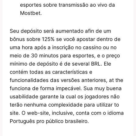
esportes sobre transmissão ao vivo da
Mostbet.
Seu depósito será aumentado afin de um
bônus sobre 125% se você apostar dentro de
uma hora após a inscrição no cassino ou no
meio de 30 minutos para esportes, e o preço
mínimo de depósito é de several BRL. Ele
contém todas as características e
funcionalidades das versões anteriores, at the
funciona de forma impecável. Sua muy buena
usabilidade garante la cual os jogadores não
terão nenhuma complexidade para utilizar to
site. O web-site, inclusive, conta com o idioma
Português pro público brasileiro.