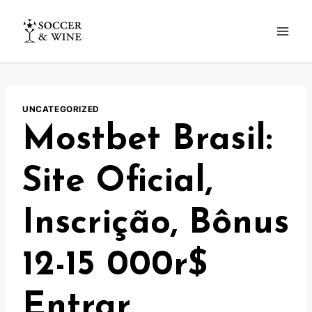
Pular
para
o
Conteúdo
UNCATEGORIZED
Mostbet Brasil:
Site Oficial,
Inscrição, Bônus
12-15 000r$
Entrar