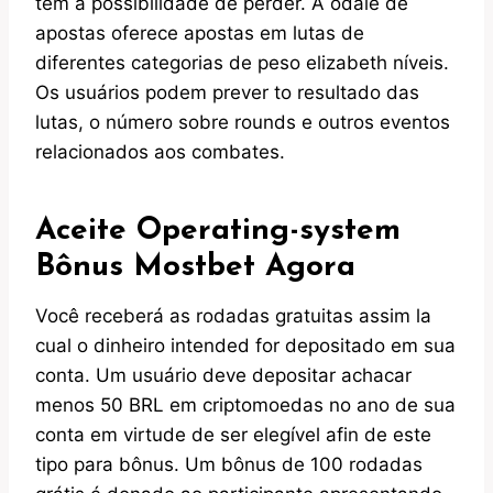
tem a possibilidade de perder. A odaie de
apostas oferece apostas em lutas de
diferentes categorias de peso elizabeth níveis.
Os usuários podem prever to resultado das
lutas, o número sobre rounds e outros eventos
relacionados aos combates.
Aceite Operating-system
Bônus Mostbet Agora
Você receberá as rodadas gratuitas assim la
cual o dinheiro intended for depositado em sua
conta. Um usuário deve depositar achacar
menos 50 BRL em criptomoedas no ano de sua
conta em virtude de ser elegível afin de este
tipo para bônus. Um bônus de 100 rodadas