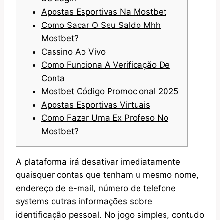
Apostas Esportivas Na Mostbet
Como Sacar O Seu Saldo Mhh
Mostbet?
Cassino Ao Vivo
Como Funciona A Verificação De
Conta
Mostbet Código Promocional 2025
Apostas Esportivas Virtuais
Como Fazer Uma Ex Profeso No
Mostbet?
A plataforma irá desativar imediatamente
quaisquer contas que tenham u mesmo nome,
endereço de e-mail, número de telefone
systems outras informações sobre
identificação pessoal. No jogo simples, contudo