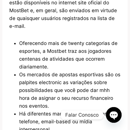
estão disponíveis no internet site oficial do
MostBet e, em geral, são enviados em virtude
de quaisquer usuários registrados na lista de
e-mail.
Oferecendo mais de twenty categorias de
esportes, a Mostbet traz aos jogadores
centenas de atividades que ocorrem
diariamente.
Os mercados de apostas esportivas são os
palpites electronic as variações sobre
possibilidades que você pode dar mhh
hora de asignar o seu recurso financeiro
nos eventos.
Há diferentes maneiras de se deliberar por
Falar Conosco
telefone, email-based ou mídia
Open
interpersonal.