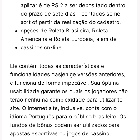
aplicar é de R$ 2 a ser depositado dentro
do prazo de sete dias – contados some
sort of partir da realização do cadastro.
opções de Roleta Brasileira, Roleta
Americana e Roleta Europeia, além de
cassinos on-line.
Ele contém todas as características e
funcionalidades dasjenige versões anteriores,
e funciona de forma impecável. Sua óptima
usabilidade garante os quais os jogadores não
terão nenhuma complexidade para utilizar to
site. O internet site, inclusive, conta com o
idioma Português para o público brasileiro. Os
fundos de bônus podem ser utilizados para
apostas esportivas ou jogos de cassino,