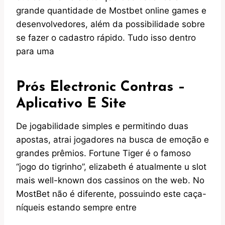
grande quantidade de Mostbet online games e
desenvolvedores, além da possibilidade sobre
se fazer o cadastro rápido. Tudo isso dentro
para uma
Prós Electronic Contras –
Aplicativo E Site
De jogabilidade simples e permitindo duas
apostas, atrai jogadores na busca de emoção e
grandes prêmios. Fortune Tiger é o famoso
“jogo do tigrinho”, elizabeth é atualmente u slot
mais well-known dos cassinos on the web. No
MostBet não é diferente, possuindo este caça-
níqueis estando sempre entre