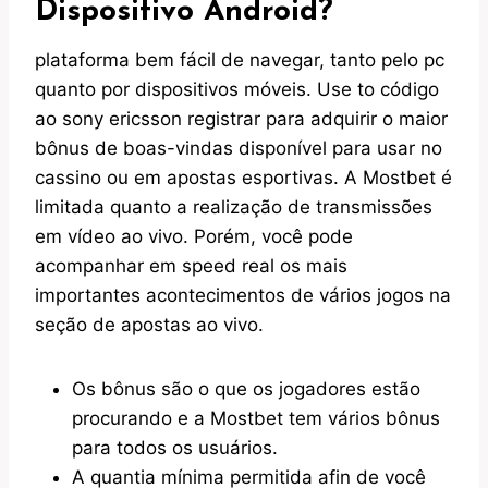
Dispositivo Android?
plataforma bem fácil de navegar, tanto pelo pc
quanto por dispositivos móveis. Use to código
ao sony ericsson registrar para adquirir o maior
bônus de boas-vindas disponível para usar no
cassino ou em apostas esportivas. A Mostbet é
limitada quanto a realização de transmissões
em vídeo ao vivo. Porém, você pode
acompanhar em speed real os mais
importantes acontecimentos de vários jogos na
seção de apostas ao vivo.
Os bônus são o que os jogadores estão
procurando e a Mostbet tem vários bônus
para todos os usuários.
A quantia mínima permitida afin de você