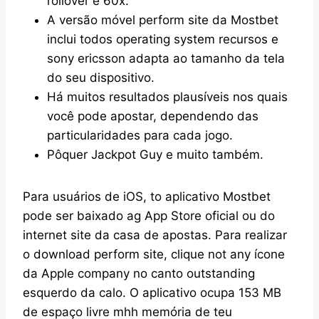
rollover é 60x.
A versão móvel perform site da Mostbet
inclui todos operating system recursos e
sony ericsson adapta ao tamanho da tela
do seu dispositivo.
Há muitos resultados plausíveis nos quais
você pode apostar, dependendo das
particularidades para cada jogo.
Pôquer Jackpot Guy e muito também.
Para usuários de iOS, to aplicativo Mostbet
pode ser baixado ag App Store oficial ou do
internet site da casa de apostas. Para realizar
o download perform site, clique not any ícone
da Apple company no canto outstanding
esquerdo da calo. O aplicativo ocupa 153 MB
de espaço livre mhh memória de teu