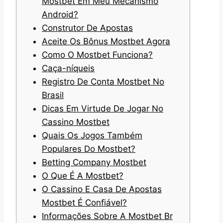
Mostbet Em Meu Mecanismo
Android?
Construtor De Apostas
Aceite Os Bônus Mostbet Agora
Como O Mostbet Funciona?
Caça-níqueis
Registro De Conta Mostbet No
Brasil
Dicas Em Virtude De Jogar No
Cassino Mostbet
Quais Os Jogos Também
Populares Do Mostbet?
Betting Company Mostbet
O Que É A Mostbet?
O Cassino E Casa De Apostas
Mostbet É Confiável?
Informações Sobre A Mostbet Br