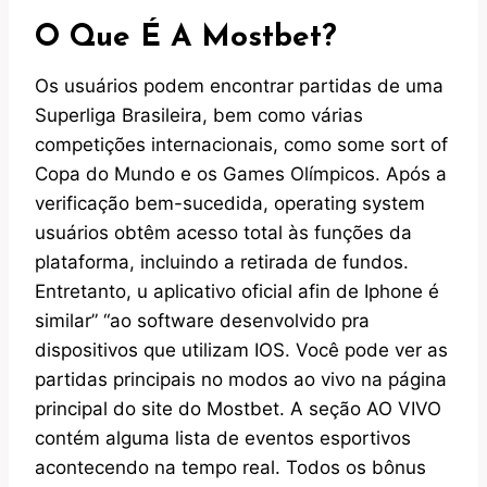
O Que É A Mostbet?
Os usuários podem encontrar partidas de uma
Superliga Brasileira, bem como várias
competições internacionais, como some sort of
Copa do Mundo e os Games Olímpicos. Após a
verificação bem-sucedida, operating system
usuários obtêm acesso total às funções da
plataforma, incluindo a retirada de fundos.
Entretanto, u aplicativo oficial afin de Iphone é
similar” “ao software desenvolvido pra
dispositivos que utilizam IOS. Você pode ver as
partidas principais no modos ao vivo na página
principal do site do Mostbet. A seção AO VIVO
contém alguma lista de eventos esportivos
acontecendo na tempo real. Todos os bônus