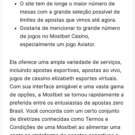
O site tem de longe o maior número de
mesas com a grande seleção possível de
limites de apostas que vimos até agora.
Gostaria de mencionar to grande número
de jogos no Mostbet Casino,
especialmente um jogo Aviator.
Ela oferece uma ampla variedade de serviços,
incluindo apostas esportivas, apostas ao vivo,
jogos de cassino elizabeth esportes virtuais.
Com sua interface amigável e uma vasta gama
de opções, a Mostbet se tornou rapidamente a
preferida entre os entusiastas de apostas zero
Brasil. Você concorda com um certo conjunto
de diretrizes conhecidas como Termos e
Condições de uma Mostbet ao alimentar uma