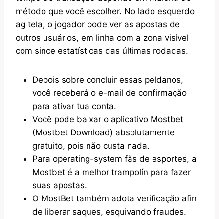
método que você escolher. No lado esquerdo
ag tela, o jogador pode ver as apostas de
outros usuários, em linha com a zona visível
com since estatísticas das últimas rodadas.
Depois sobre concluir essas peldanos,
você receberá o e-mail de confirmação
para ativar tua conta.
Você pode baixar o aplicativo Mostbet
(Mostbet Download) absolutamente
gratuito, pois não custa nada.
Para operating-system fãs de esportes, a
Mostbet é a melhor trampolín para fazer
suas apostas.
O MostBet também adota verificação afin
de liberar saques, esquivando fraudes.