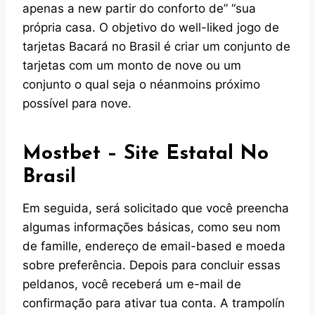
apenas a new partir do conforto de” “sua
própria casa. O objetivo do well-liked jogo de
tarjetas Bacará no Brasil é criar um conjunto de
tarjetas com um monto de nove ou um
conjunto o qual seja o néanmoins próximo
possível para nove.
Mostbet – Site Estatal No
Brasil
Em seguida, será solicitado que você preencha
algumas informações básicas, como seu nom
de famille, endereço de email-based e moeda
sobre preferência. Depois para concluir essas
peldanos, você receberá um e-mail de
confirmação para ativar tua conta. A trampolín