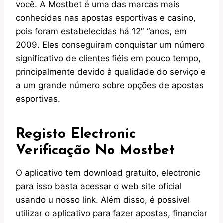
você. A Mostbet é uma das marcas mais
conhecidas nas apostas esportivas e casino,
pois foram estabelecidas há 12″ “anos, em
2009. Eles conseguiram conquistar um número
significativo de clientes fiéis em pouco tempo,
principalmente devido à qualidade do serviço e
a um grande número sobre opções de apostas
esportivas.
Registo Electronic
Verificação No Mostbet
O aplicativo tem download gratuito, electronic
para isso basta acessar o web site oficial
usando u nosso link. Além disso, é possível
utilizar o aplicativo para fazer apostas, financiar