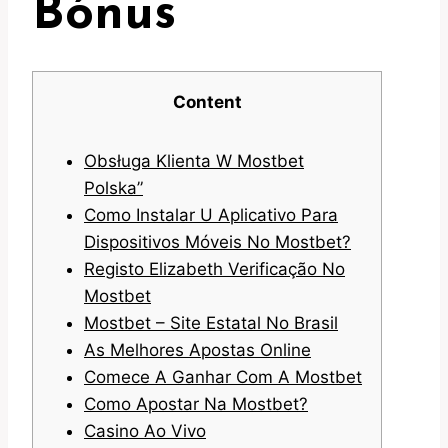
Bónus
Content
Obsługa Klienta W Mostbet
Polska”
Como Instalar U Aplicativo Para
Dispositivos Móveis No Mostbet?
Registo Elizabeth Verificação No
Mostbet
Mostbet – Site Estatal No Brasil
As Melhores Apostas Online
Comece A Ganhar Com A Mostbet
Como Apostar Na Mostbet?
Casino Ao Vivo