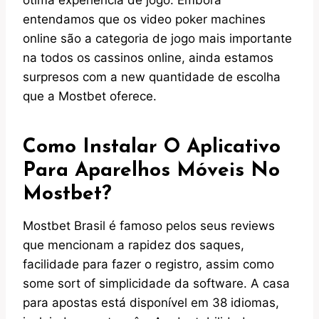
entendamos que os video poker machines
online são a categoria de jogo mais importante
na todos os cassinos online, ainda estamos
surpresos com a new quantidade de escolha
que a Mostbet oferece.
Como Instalar O Aplicativo
Para Aparelhos Móveis No
Mostbet?
Mostbet Brasil é famoso pelos seus reviews
que mencionam a rapidez dos saques,
facilidade para fazer o registro, assim como
some sort of simplicidade da software. A casa
para apostas está disponível em 38 idiomas,