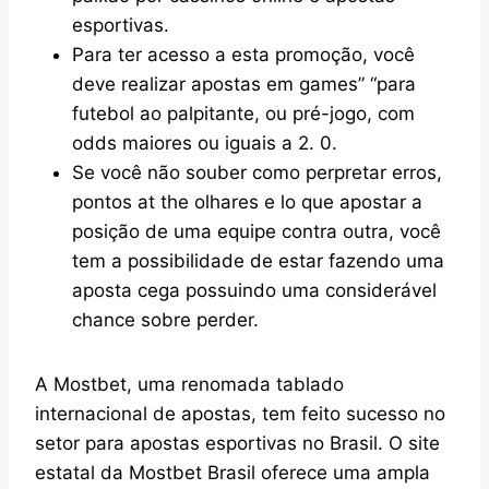
esportivas.
Para ter acesso a esta promoção, você
deve realizar apostas em games” “para
futebol ao palpitante, ou pré-jogo, com
odds maiores ou iguais a 2. 0.
Se você não souber como perpretar erros,
pontos at the olhares e lo que apostar a
posição de uma equipe contra outra, você
tem a possibilidade de estar fazendo uma
aposta cega possuindo uma considerável
chance sobre perder.
A Mostbet, uma renomada tablado
internacional de apostas, tem feito sucesso no
setor para apostas esportivas no Brasil. O site
estatal da Mostbet Brasil oferece uma ampla