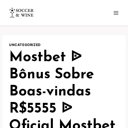
Pular
para
o
Conteúdo
UNCATEGORIZED
Mostbet ᐉ
Bônus Sobre
Boas-vindas
R$5555 ᐉ
Oficial Mostbet