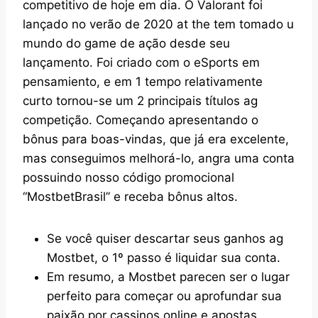
competitivo de hoje em dia. O Valorant foi
lançado no verão de 2020 at the tem tomado u
mundo do game de ação desde seu
lançamento. Foi criado com o eSports em
pensamiento, e em 1 tempo relativamente
curto tornou-se um 2 principais títulos ag
competição. Começando apresentando o
bônus para boas-vindas, que já era excelente,
mas conseguimos melhorá-lo, angra uma conta
possuindo nosso código promocional
“MostbetBrasil” e receba bônus altos.
Se você quiser descartar seus ganhos ag
Mostbet, o 1º passo é liquidar sua conta.
Em resumo, a Mostbet parecen ser o lugar
perfeito para começar ou aprofundar sua
paixão por cassinos online e apostas