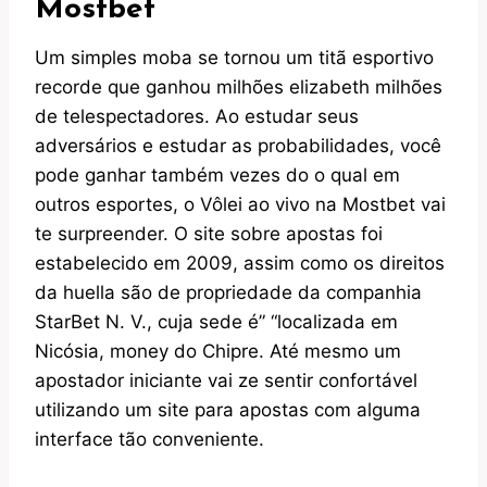
Mostbet
Um simples moba se tornou um titã esportivo
recorde que ganhou milhões elizabeth milhões
de telespectadores. Ao estudar seus
adversários e estudar as probabilidades, você
pode ganhar também vezes do o qual em
outros esportes, o Vôlei ao vivo na Mostbet vai
te surpreender. O site sobre apostas foi
estabelecido em 2009, assim como os direitos
da huella são de propriedade da companhia
StarBet N. V., cuja sede é” “localizada em
Nicósia, money do Chipre. Até mesmo um
apostador iniciante vai ze sentir confortável
utilizando um site para apostas com alguma
interface tão conveniente.