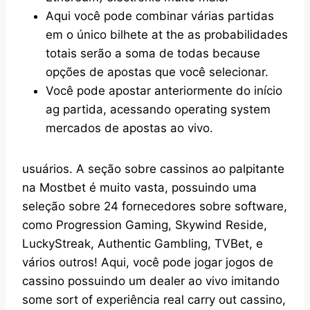
Aqui você pode combinar várias partidas
em o único bilhete at the as probabilidades
totais serão a soma de todas because
opções de apostas que você selecionar.
Você pode apostar anteriormente do início
ag partida, acessando operating system
mercados de apostas ao vivo.
usuários. A seção sobre cassinos ao palpitante
na Mostbet é muito vasta, possuindo uma
seleção sobre 24 fornecedores sobre software,
como Progression Gaming, Skywind Reside,
LuckyStreak, Authentic Gambling, TVBet, e
vários outros! Aqui, você pode jogar jogos de
cassino possuindo um dealer ao vivo imitando
some sort of experiência real carry out cassino,