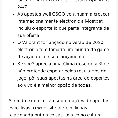
24/7.
As apostas weil CSGO continuam a crescer
internacionalmente electronic a Mostbet
incluiu o esporte lo que parte integrante de
sua oferta.
O Valorant foi lançado no verão de 2020
electronic tem tomado um mundo do game
de ação desde seu lançamento.
Se você aprecia uma ótima dose de ação e
não pretende esperar pelos resultados do
jogo, pôr suas apostas na área de esportes
ao vivo é a melhor opção de todas.
Além da extensa lista sobre opções de apostas
esportivas, o web-site oferece linhas
relacionada outras coisas, tais como cultura