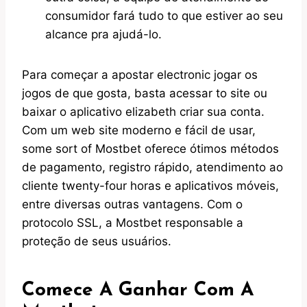
consumidor fará tudo to que estiver ao seu
alcance pra ajudá-lo.
Para começar a apostar electronic jogar os
jogos de que gosta, basta acessar to site ou
baixar o aplicativo elizabeth criar sua conta.
Com um web site moderno e fácil de usar,
some sort of Mostbet oferece ótimos métodos
de pagamento, registro rápido, atendimento ao
cliente twenty-four horas e aplicativos móveis,
entre diversas outras vantagens. Com o
protocolo SSL, a Mostbet responsable a
proteção de seus usuários.
Comece A Ganhar Com A