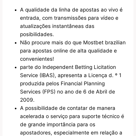
A qualidade da linha de apostas ao vivo é
entrada, com transmissões para vídeo e
atualizações instantâneas das
posibilidades.
Não procure mais do que Mostbet brazilian
para apostas online de alta qualidade e
convenientes!
parte do Independent Betting Licitation
Service (IBAS), apresenta a Licença d. º 1
produzida pelos Financial Planning
Services (FPS) no ano de 6 de Abril de
2009.
A possibilidade de contatar de manera
acelerada o serviço para suporte técnico é
de grande importância para os
apostadores, especialmente em relação a