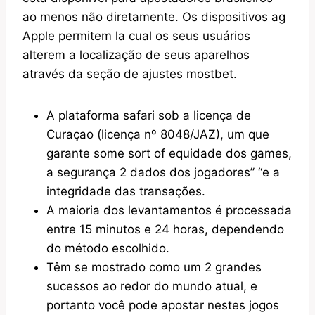
ao menos não diretamente. Os dispositivos ag
Apple permitem la cual os seus usuários
alterem a localização de seus aparelhos
através da seção de ajustes
mostbet
.
A plataforma safari sob a licença de
Curaçao (licença nº 8048/JAZ), um que
garante some sort of equidade dos games,
a segurança 2 dados dos jogadores” “e a
integridade das transações.
A maioria dos levantamentos é processada
entre 15 minutos e 24 horas, dependendo
do método escolhido.
Têm se mostrado como um 2 grandes
sucessos ao redor do mundo atual, e
portanto você pode apostar nestes jogos