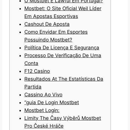
O Mostbet É Lawful Em Portugal?
Mostbet: O Site Oficial Weil Líder
Em Apostas Esportivas
Cashout De Aposta
Como Envidar Em Esportes
Possuindo Mostbet?
Política De Licença E Segurança
Processo De Verificação De Uma
Conta
F12 Casino
Resultados At The Estatísticas Da
Partida
Cassino Ao Vivo
“guia De Login Mostbet
Mostbet Login:
Limity The Časy Výběrů Mostbet
Pro České Hráče