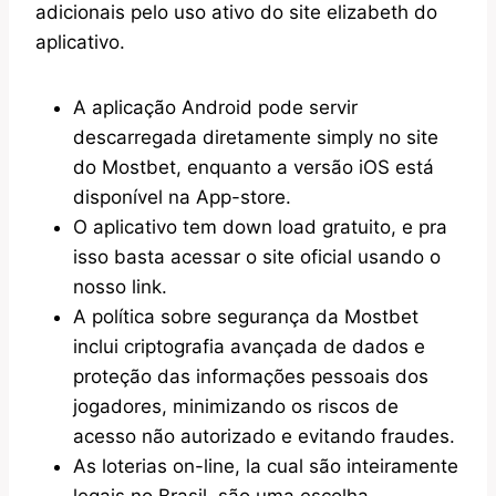
adicionais pelo uso ativo do site elizabeth do
aplicativo.
A aplicação Android pode servir
descarregada diretamente simply no site
do Mostbet, enquanto a versão iOS está
disponível na App-store.
O aplicativo tem down load gratuito, e pra
isso basta acessar o site oficial usando o
nosso link.
A política sobre segurança da Mostbet
inclui criptografia avançada de dados e
proteção das informações pessoais dos
jogadores, minimizando os riscos de
acesso não autorizado e evitando fraudes.
As loterias on-line, la cual são inteiramente
legais no Brasil, são uma escolha