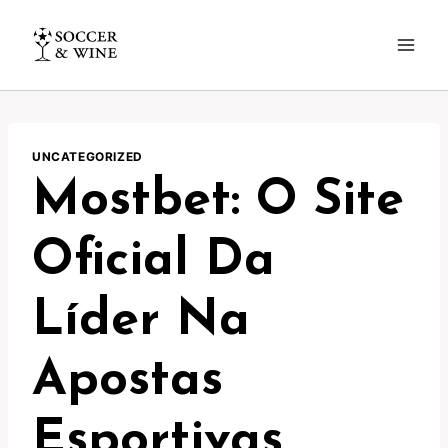
Pular
para
o
Conteúdo
UNCATEGORIZED
Mostbet: O Site
Oficial Da
Líder Na
Apostas
Esportivas