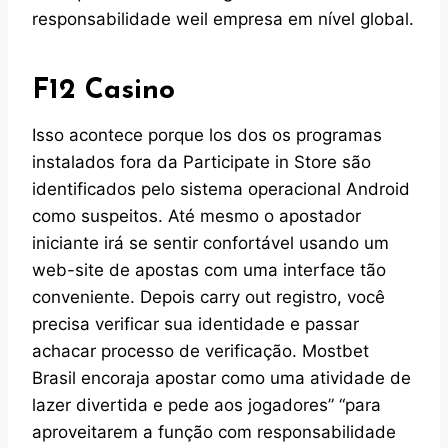
responsabilidade weil empresa em nível global.
F12 Casino
Isso acontece porque los dos os programas
instalados fora da Participate in Store são
identificados pelo sistema operacional Android
como suspeitos. Até mesmo o apostador
iniciante irá se sentir confortável usando um
web-site de apostas com uma interface tão
conveniente. Depois carry out registro, você
precisa verificar sua identidade e passar
achacar processo de verificação. Mostbet
Brasil encoraja apostar como uma atividade de
lazer divertida e pede aos jogadores” “para
aproveitarem a função com responsabilidade