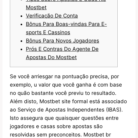
Mostbet
Verificação De Conta
Bônus Para Boas-vindas Para E-
sports E Cassinos
Bônus Para Novos Jogadores
Prós E Contras Do Agente De
Apostas Do Mostbet
Se você arriesgar na pontuação precisa, por
exemplo, u valor que você ganha é com base
no quão bastante você previu to resultado.
Além disto, Mostbet site formal está associado
ao Serviço de Apostas Independentes (IBAS).
Isto assegura que quaisquer questões entre
jogadores e casas sobre apostas são
resolvidas sem preconceitos. Mostbet br