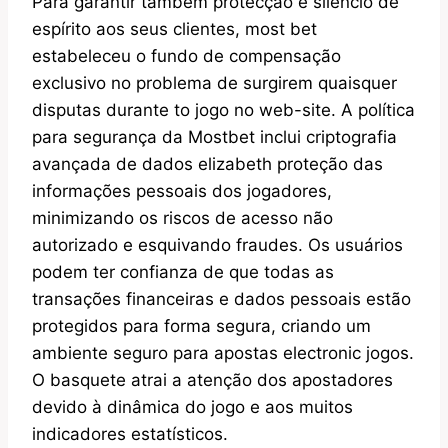
Para garantir também protecção e silencio de
espírito aos seus clientes, most bet
estabeleceu o fundo de compensação
exclusivo no problema de surgirem quaisquer
disputas durante to jogo no web-site. A política
para segurança da Mostbet inclui criptografia
avançada de dados elizabeth proteção das
informações pessoais dos jogadores,
minimizando os riscos de acesso não
autorizado e esquivando fraudes. Os usuários
podem ter confianza de que todas as
transações financeiras e dados pessoais estão
protegidos para forma segura, criando um
ambiente seguro para apostas electronic jogos.
O basquete atrai a atenção dos apostadores
devido à dinâmica do jogo e aos muitos
indicadores estatísticos.