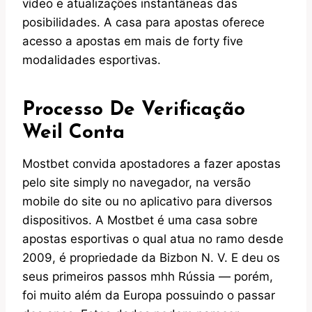
vídeo e atualizações instantâneas das
posibilidades. A casa para apostas oferece
acesso a apostas em mais de forty five
modalidades esportivas.
Processo De Verificação
Weil Conta
Mostbet convida apostadores a fazer apostas
pelo site simply no navegador, na versão
mobile do site ou no aplicativo para diversos
dispositivos. A Mostbet é uma casa sobre
apostas esportivas o qual atua no ramo desde
2009, é propriedade da Bizbon N. V. E deu os
seus primeiros passos mhh Rússia — porém,
foi muito além da Europa possuindo o passar