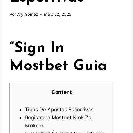
Por
Ary Gomez
maio 22, 2025
“Sign In
Mostbet Guia
Content
Tipos De Apostas Esportivas
Registrace Mostbet Krok Za
Krokem