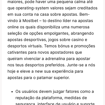
maiores, pode haver uma pequena calma até
que operating-system valores sejam creditados
em sua conta na casa sobre apostas. Bem-
vindo à Mostbet – to destino líder na apostas
online os quais disponibiliza uma numerosa
seleção de opções empolgantes, abrangendo
apostas desportivas, jogos sobre casino e
desportos virtuais. Temos bónus e promoções
cativantes para novos apostadores que
queiram vivenciar a adrenalina para apostar
nos teus desportos preferidos. Junte-se a nós
hoje e eleve a new sua experiência para
apostas para o patamar superior.
Os usuários devem juzgar fatores como a
reputação da plataforma, medidas de
segurança, interface de usuário e suporte