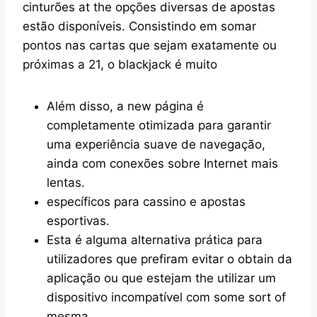
cinturões at the opções diversas de apostas
estão disponíveis. Consistindo em somar
pontos nas cartas que sejam exatamente ou
próximas a 21, o blackjack é muito
Além disso, a new página é
completamente otimizada para garantir
uma experiência suave de navegação,
ainda com conexões sobre Internet mais
lentas.
específicos para cassino e apostas
esportivas.
Esta é alguma alternativa prática para
utilizadores que prefiram evitar o obtain da
aplicação ou que estejam the utilizar um
dispositivo incompatível com some sort of
mesma.