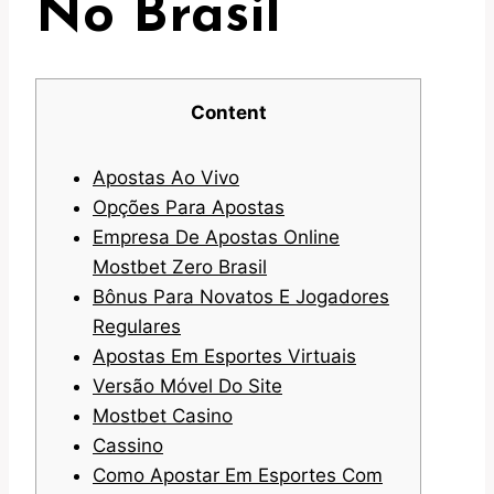
No Brasil
Content
Apostas Ao Vivo
Opções Para Apostas
Empresa De Apostas Online
Mostbet Zero Brasil
Bônus Para Novatos E Jogadores
Regulares
Apostas Em Esportes Virtuais
Versão Móvel Do Site
Mostbet Casino
Cassino
Como Apostar Em Esportes Com