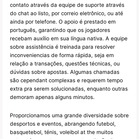
contato através da equipe de suporte através
do chat ao listo, por correio eletrônico, ou até
ainda por telefone. O apoio é prestado em
português, garantindo que os jogadores
recebam auxílio em sua língua nativa. A equipe
sobre assistência é treinada para resolver
inconveniencias de forma rápida, seja em
relação a transações, questões técnicas, ou
dúvidas sobre apostas. Algumas chamadas
são cependant complexas e requerem tempo
extra pra serem solucionadas, enquanto outras
demoram apenas alguns minutos.
Proporcionamos uma grande diversidade sobre
desportos e eventos, abrangendo futebol,
basquetebol, ténis, voleibol at the muitos