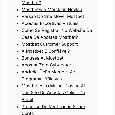
Mostbet?
Mostbet-də Mərclərin Növləri
Versão Do Site Móvel Mostbet
Apostas Esportivas Virtuais
Como Se Registrar No Website Da
Casa De Apostas Mostbet?
Mostbet Customer Support
A Mostbet É Confiável?
Bonuses At Mostbet
Apostar Zero Cybersport
Android Üçün Mostbet Az
Proqramını Yükləyin
Mostbet – To Melhor Casino At
The Site De Apostas Online Do
Brasil
Processo De Verificação Sobre
Conta