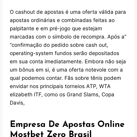
O cashout de apostas é uma oferta válida para
apostas ordinárias e combinadas feitas ao
palpitante e em pré-jogo que estejam
marcadas com o símbolo de recompra. Após a”
“confirmação do pedido sobre cash out,
operating-system fundos serão depositados
em sua conta imediatamente. Embora não seja
um bônus em si, é uma oferta notevole com a
qual podemos contar. Fãs sobre tênis podem
envidar nos principais torneios ATP, WTA
elizabeth ITF, como os Grand Slams, Copa
Davis,
Empresa De Apostas Online
Mostbet Zero Brasil