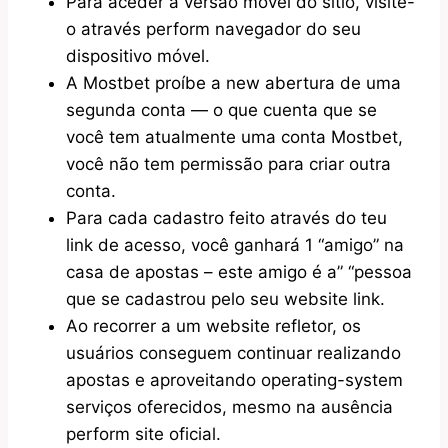
Para aceder à versão móvel do sítio, visite-
o através perform navegador do seu
dispositivo móvel.
A Mostbet proíbe a new abertura de uma
segunda conta — o que cuenta que se
você tem atualmente uma conta Mostbet,
você não tem permissão para criar outra
conta.
Para cada cadastro feito através do teu
link de acesso, você ganhará 1 “amigo” na
casa de apostas – este amigo é a” “pessoa
que se cadastrou pelo seu website link.
Ao recorrer a um website refletor, os
usuários conseguem continuar realizando
apostas e aproveitando operating-system
serviços oferecidos, mesmo na ausência
perform site oficial.