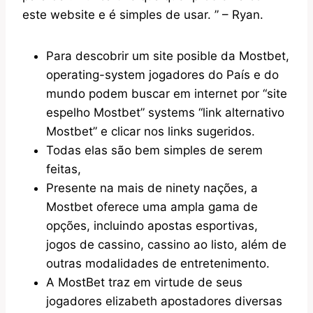
este website e é simples de usar. ” – Ryan.
Para descobrir um site posible da Mostbet,
operating-system jogadores do País e do
mundo podem buscar em internet por “site
espelho Mostbet” systems “link alternativo
Mostbet” e clicar nos links sugeridos.
Todas elas são bem simples de serem
feitas,
Presente na mais de ninety nações, a
Mostbet oferece uma ampla gama de
opções, incluindo apostas esportivas,
jogos de cassino, cassino ao listo, além de
outras modalidades de entretenimento.
A MostBet traz em virtude de seus
jogadores elizabeth apostadores diversas