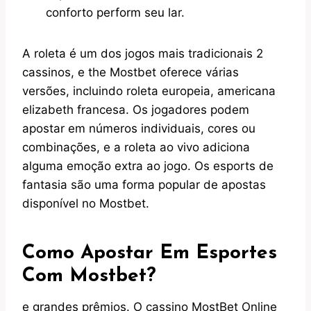
conforto perform seu lar.
A roleta é um dos jogos mais tradicionais 2
cassinos, e the Mostbet oferece várias
versões, incluindo roleta europeia, americana
elizabeth francesa. Os jogadores podem
apostar em números individuais, cores ou
combinações, e a roleta ao vivo adiciona
alguma emoção extra ao jogo. Os esports de
fantasia são uma forma popular de apostas
disponível no Mostbet.
Como Apostar Em Esportes
Com Mostbet?
e grandes prêmios. O cassino MostBet Online