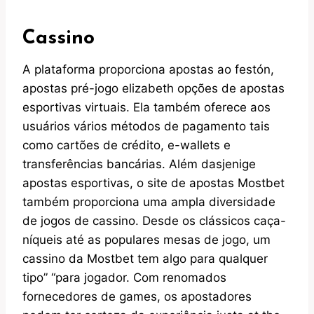
Cassino
A plataforma proporciona apostas ao festón,
apostas pré-jogo elizabeth opções de apostas
esportivas virtuais. Ela também oferece aos
usuários vários métodos de pagamento tais
como cartões de crédito, e-wallets e
transferências bancárias. Além dasjenige
apostas esportivas, o site de apostas Mostbet
também proporciona uma ampla diversidade
de jogos de cassino. Desde os clássicos caça-
níqueis até as populares mesas de jogo, um
cassino da Mostbet tem algo para qualquer
tipo” “para jogador. Com renomados
fornecedores de games, os apostadores