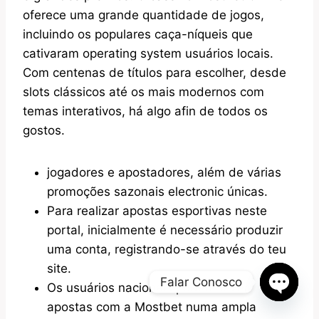
oferece uma grande quantidade de jogos,
incluindo os populares caça-níqueis que
cativaram operating system usuários locais.
Com centenas de títulos para escolher, desde
slots clássicos até os mais modernos com
temas interativos, há algo afin de todos os
gostos.
jogadores e apostadores, além de várias
promoções sazonais electronic únicas.
Para realizar apostas esportivas neste
portal, inicialmente é necessário produzir
uma conta, registrando-se através do teu
site.
Falar Conosco
Os usuários nacionais podem fazer
apostas com a Mostbet numa ampla
Open