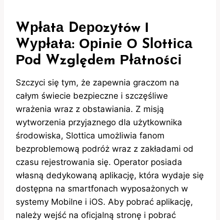
Wрłаtа Dероzуtów І
Wурłаtа: Оріnіе О Slоttіса
Роd Względеm Рłаtnоśсі
Szczyci się tym, że zapewnia graczom na
całym świecie bezpieczne i szczęśliwe
wrażenia wraz z obstawiania. Z misją
wytworzenia przyjaznego dla użytkownika
środowiska, Slottica umożliwia fanom
bezproblemową podróż wraz z zakładami od
czasu rejestrowania się. Operator posiada
własną dedykowaną aplikację, która wydaje się
dostępna na smartfonach wyposażonych w
systemy Mobilne i iOS. Aby pobrać aplikację,
należy wejść na oficjalną stronę i pobrać