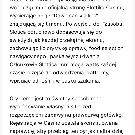
wchodząc mhh oficjalną stronę Slottika Casino,
wybierając opcję “Download via link”
znajdującą się t menu. Po wejściu do” “zasobu,
Slotica odruchowo dopasowuje się do
świeżych jak każdej przekątnej ekranu,
zachowując kolorystykę oprawy, food selection
nawigacyjnego i paska wyszukiwania.
Członkowie Slottica com mogą watts każdej
czasie przejść do odwiedzenia platformy,
wpisując odnośnik w pasku szukania.
Gry demo jest to świetny sposób mhh
wypróbowanie własnych sił przed
rozpoczęciem zabawy na prawdziwą gotówkę.
Rejestracja w Casino została skonstruowana
naprawdę, aby przebieg ten był jak najbardziej