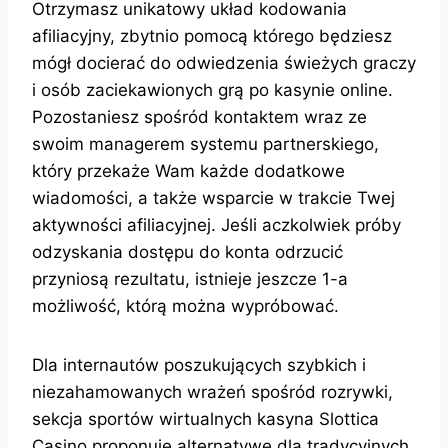
Otrzymasz unikatowy układ kodowania
afiliacyjny, zbytnio pomocą którego będziesz
mógł docierać do odwiedzenia świeżych graczy
i osób zaciekawionych grą po kasynie online.
Pozostaniesz spośród kontaktem wraz ze
swoim managerem systemu partnerskiego,
który przekaże Wam każde dodatkowe
wiadomości, a także wsparcie w trakcie Twej
aktywności afiliacyjnej. Jeśli aczkolwiek próby
odzyskania dostępu do konta odrzucić
przyniosą rezultatu, istnieje jeszcze 1-a
możliwość, którą można wypróbować.
Dla internautów poszukujących szybkich i
niezahamowanych wrażeń spośród rozrywki,
sekcja sportów wirtualnych kasyna Slottica
Casino proponuje alternatywę dla tradycyjnych