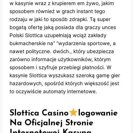
w kasynie wraz z krupierem em żywo, jakim
sposobem również w grach instant tego
rodzaju w jaki to sposób zdrapki. Tą super
bogatą ofertę jaką posiada dla graczy unces
Polski Slottica uzupełniają wciąż zakłady
bukmacherskie na” “wydarzenia sportowe, a
nawet polityczne. dwóch., który ubezpiecza
zarówno informacje użytkowników, którym
sposobem i szyfruje przebiegi płatności. W
kasynie Slottica wyszukasz szeroką gamę gier
hazardowych, spośród których większość jest
to oczywiście automaty internetowe.
Slottica Casino
logowanie
Na Oficjalnej Stronie
Internetowej Kasyna