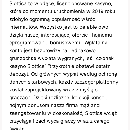
Slottica to wiodące, licencjonowane kasyno,
które od momentu uruchomienia w 2019 roku
zdobyło ogromną popularność wśród
internautów. Wszystko jest to be able owo
dzięki naszej interesującej ofercie i hojnemu
oprogramowaniu bonusowemu. Wpłata na
konto jest bezprowizyjna, jednakowo
grunzochse wypłata wygranych, jeśli członek
kasyno Slottica” “trzykrotnie obstawi ostatni
depozyt. Od głównych wypłat według ochronę
danych skarbowych, każdy szczegół platformy
został zaprojektowany wraz z myślą o
graczach. Dzięki rozlicznej kolekcji konsol,
hojnym bonusom nasza firma mąż and i
zaangażowaniu w doskonałość, Slottica wciąż
przyciąga i zachwyca graczy wraz z całego
świata.