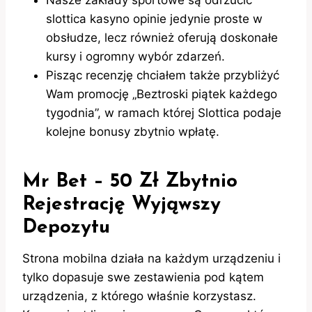
slottica kasyno opinie jedynie proste w
obsłudze, lecz również oferują doskonałe
kursy i ogromny wybór zdarzeń.
Pisząc recenzję chciałem także przybliżyć
Wam promocję „Beztroski piątek każdego
tygodnia”, w ramach której Slottica podaje
kolejne bonusy zbytnio wpłatę.
Mr Bet – 50 Zł Zbytnio
Rejestrację Wyjąwszy
Depozytu
Strona mobilna działa na każdym urządzeniu i
tylko dopasuje swe zestawienia pod kątem
urządzenia, z którego właśnie korzystasz.