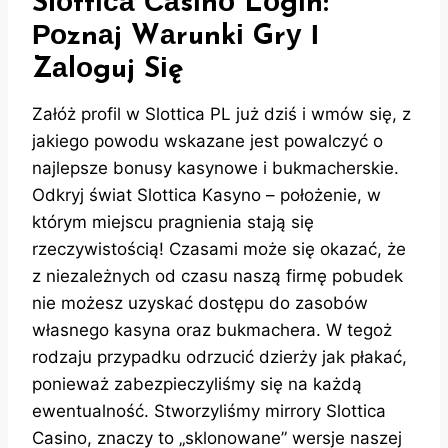
Slоttіса Саsіnо Lоgіn:
Роznаj Wаrunkі Grу І
Zаlоguj Sіę
Załóż profil w Slottica PL już dziś i wmów się, z
jakiego powodu wskazane jest powalczyć o
najlepsze bonusy kasynowe i bukmacherskie.
Odkryj świat Slottica Kasyno – położenie, w
którym miejscu pragnienia stają się
rzeczywistością! Czasami może się okazać, że
z niezależnych od czasu naszą firmę pobudek
nie możesz uzyskać dostępu do zasobów
własnego kasyna oraz bukmachera. W tegoż
rodzaju przypadku odrzucić dzierży jak płakać,
ponieważ zabezpieczyliśmy się na każdą
ewentualność. Stworzyliśmy mirrory Slottica
Casino, znaczy to „sklonowane” wersje naszej