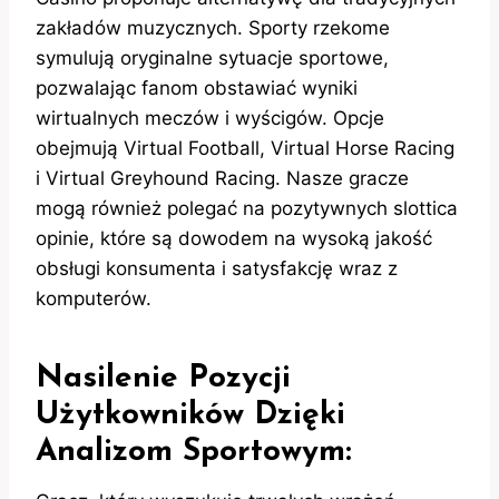
zakładów muzycznych. Sporty rzekome
symulują oryginalne sytuacje sportowe,
pozwalając fanom obstawiać wyniki
wirtualnych meczów i wyścigów. Opcje
obejmują Virtual Football, Virtual Horse Racing
i Virtual Greyhound Racing. Nasze gracze
mogą również polegać na pozytywnych slottica
opinie, które są dowodem na wysoką jakość
obsługi konsumenta i satysfakcję wraz z
komputerów.
Nasilenie Pozycji
Użytkowników Dzięki
Analizom Sportowym: