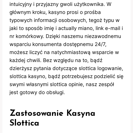
intuicyjny i przyjazny gwoli użytkownika. W
głównym kroku, kasyno prosi o prośba
typowych informacji osobowych, tegoż typu w
jaki to sposób imię i actually miano, link e-mail i
nr komórkowy. Dzięki naszemu niezawodnemu
wsparciu konsumenta dostępnemu 24/7,
możesz liczyć na natychmiastową wsparcie w
każdej chwili. Bez względu na to, bądź
dzierżysz pytania dotyczące slottica logowanie,
slottica kasyno, bądź potrzebujesz podzielić się
swymi własnymi slottica opinie, nasz zespół
jest gotowy do obsługi.
Zastosowanie Kasyna
Slottica