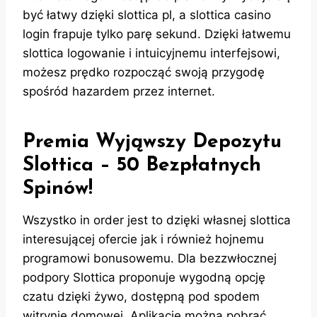
być łatwy dzięki slottica pl, a slottica casino
login frapuje tylko parę sekund. Dzięki łatwemu
slottica logowanie i intuicyjnemu interfejsowi,
możesz prędko rozpocząć swoją przygodę
spośród hazardem przez internet.
Premia Wyjąwszy Depozytu
Slottica – 50 Bezpłatnych
Spinów!
Wszystko in order jest to dzięki własnej slottica
interesującej ofercie jak i również hojnemu
programowi bonusowemu. Dla bezzwłocznej
podpory Slottica proponuje wygodną opcję
czatu dzięki żywo, dostępną pod spodem
witrynie domowej. Aplikację można pobrać