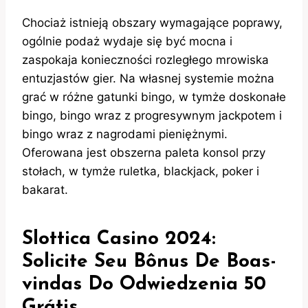
Chociaż istnieją obszary wymagające poprawy,
ogólnie podaż wydaje się być mocna i
zaspokaja konieczności rozległego mrowiska
entuzjastów gier. Na własnej systemie można
grać w różne gatunki bingo, w tymże doskonałe
bingo, bingo wraz z progresywnym jackpotem i
bingo wraz z nagrodami pieniężnymi.
Oferowana jest obszerna paleta konsol przy
stołach, w tymże ruletka, blackjack, poker i
bakarat.
Slottica Casino 2024:
Solicite Seu Bônus De Boas-
vindas Do Odwiedzenia 50
Grátis