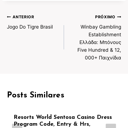
Navegação
ANTERIOR
PRÓXIMO
de
Jogo Do Tigre Brasil
Winbay Gambling
Establishment
Post
Ελλάδα: Μπόνους
Five Hundred & 12,
000+ Παιχνίδια
Posts Similares
Resorts World Sentosa Casino Dress
Program Code, Entry & Hrs,