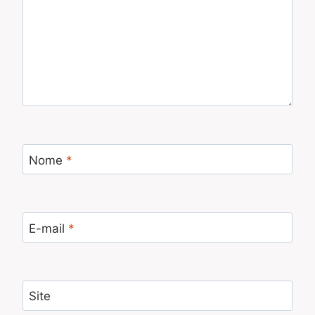
Nome
*
E-mail
*
Site