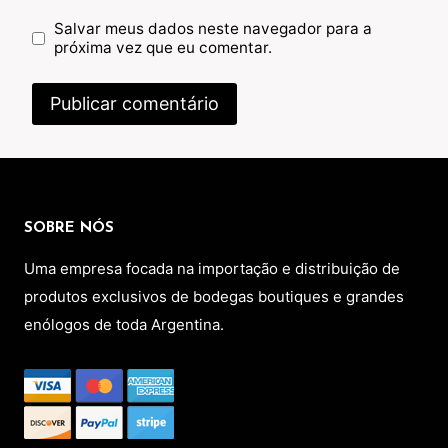
Salvar meus dados neste navegador para a
próxima vez que eu comentar.
SOBRE NÓS
Uma empresa focada na importação e distribuição de
produtos exclusivos de bodegas boutiques e grandes
enólogos de toda Argentina.