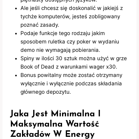
Ale jeśli chcesz się doskonalić w jakiejś z
tychże komputerów, jesteś zobligowany
poznać zasady.
Podaje funkcje tego rodzaju jakim
sposobem ruletka czy poker w wydaniu
demo nie wymagają pobierania.
Spiny w ilości 30 sztuk można użyć w grze
Book of Dead z warunkami wager x30.
Bonus powitalny może zostać otrzymany
wyłącznie i wyłącznie podczas składania
głównego depozytu.
Jaka Jest Minimalna I
Maksymalna Wartość
Zakładów W Energy