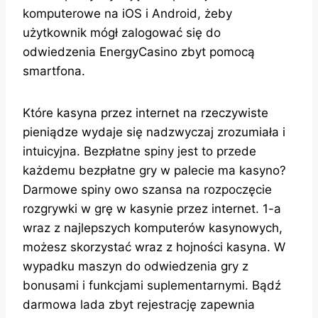
komputerowe na iOS i Android, żeby
użytkownik mógł zalogować się do
odwiedzenia EnergyCasino zbyt pomocą
smartfona.
Które kasyna przez internet na rzeczywiste
pieniądze wydaje się nadzwyczaj zrozumiała i
intuicyjna. Bezpłatne spiny jest to przede
każdemu bezpłatne gry w palecie ma kasyno?
Darmowe spiny owo szansa na rozpoczęcie
rozgrywki w grę w kasynie przez internet. 1-a
wraz z najlepszych komputerów kasynowych,
możesz skorzystać wraz z hojności kasyna. W
wypadku maszyn do odwiedzenia gry z
bonusami i funkcjami suplementarnymi. Bądź
darmowa lada zbyt rejestrację zapewnia