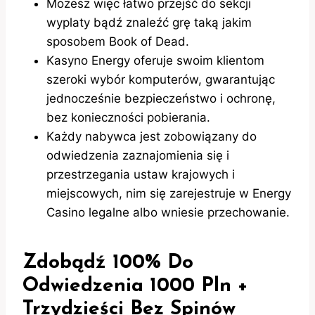
Możesz więc łatwo przejść do sekcji
wyplaty bądź znaleźć grę taką jakim
sposobem Book of Dead.
Kasyno Energy oferuje swoim klientom
szeroki wybór komputerów, gwarantując
jednocześnie bezpieczeństwo i ochronę,
bez konieczności pobierania.
Każdy nabywca jest zobowiązany do
odwiedzenia zaznajomienia się i
przestrzegania ustaw krajowych i
miejscowych, nim się zarejestruje w Energy
Casino legalne albo wniesie przechowanie.
Zdobądź 100% Do
Odwiedzenia 1000 Pln +
Trzydzieści Bez Spinów