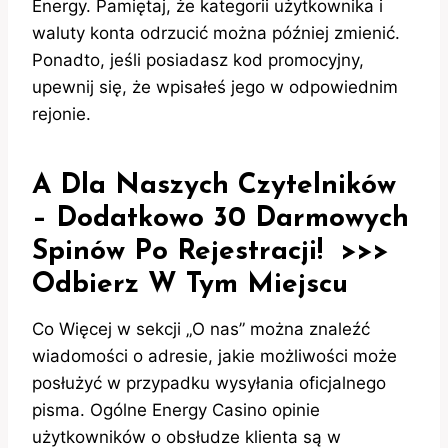
Energy. Pamiętaj, że kategorii użytkownika i
waluty konta odrzucić można później zmienić.
Ponadto, jeśli posiadasz kod promocyjny,
upewnij się, że wpisałeś jego w odpowiednim
rejonie.
A Dla Naszych Czytelników
– Dodatkowo 30 Darmowych
Spinów Po Rejestracji! >>>
Odbierz W Tym Miejscu
Co Więcej w sekcji „O nas” można znaleźć
wiadomości o adresie, jakie możliwości może
posłużyć w przypadku wysyłania oficjalnego
pisma. Ogólne Energy Casino opinie
użytkowników o obsłudze klienta są w