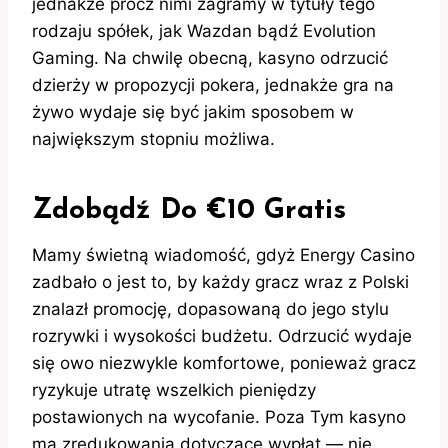
jednakże prócz nimi zagramy w tytuły tego
rodzaju spółek, jak Wazdan bądź Evolution
Gaming. Na chwilę obecną, kasyno odrzucić
dzierży w propozycji pokera, jednakże gra na
żywo wydaje się być jakim sposobem w
największym stopniu możliwa.
Zdobądź Do €10 Gratis
Mamy świetną wiadomość, gdyż Energy Casino
zadbało o jest to, by każdy gracz wraz z Polski
znalazł promocję, dopasowaną do jego stylu
rozrywki i wysokości budżetu. Odrzucić wydaje
się owo niezwykle komfortowe, ponieważ gracz
ryzykuje utratę wszelkich pieniędzy
postawionych na wycofanie. Poza Tym kasyno
ma zredukowania dotyczące wypłat — nie