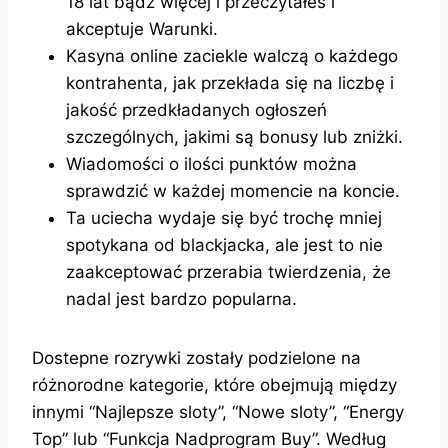
18 lat bądź więcej i przeczytałeś i
akceptuje Warunki.
Kasyna online zaciekle walczą o każdego
kontrahenta, jak przekłada się na liczbę i
jakość przedkładanych ogłoszeń
szczególnych, jakimi są bonusy lub zniżki.
Wiadomości o ilości punktów można
sprawdzić w każdej momencie na koncie.
Ta uciecha wydaje się być trochę mniej
spotykana od blackjacka, ale jest to nie
zaakceptować przerabia twierdzenia, że
nadal jest bardzo popularna.
Dostepne rozrywki zostały podzielone na
różnorodne kategorie, które obejmują między
innymi “Najlepsze sloty”, “Nowe sloty”, “Energy
Top” lub “Funkcja Nadprogram Buy”. Według