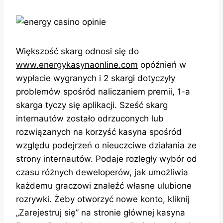
Większość skarg odnosi się do
www.energykasynaonline.com
opóźnień w
wypłacie wygranych i 2 skargi dotyczyły
problemów spośród naliczaniem premii, 1-a
skarga tyczy się aplikacji. Sześć skarg
internautów zostało odrzuconych lub
rozwiązanych na korzyść kasyna spośród
względu podejrzeń o nieuczciwe działania ze
strony internautów. Podaje rozległy wybór od
czasu różnych deweloperów, jak umożliwia
każdemu graczowi znaleźć własne ulubione
rozrywki. Żeby otworzyć nowe konto, kliknij
„Zarejestruj się” na stronie głównej kasyna