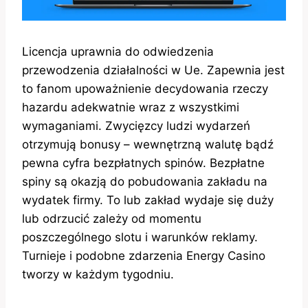
Licencja uprawnia do odwiedzenia
przewodzenia działalności w Ue. Zapewnia jest
to fanom upoważnienie decydowania rzeczy
hazardu adekwatnie wraz z wszystkimi
wymaganiami. Zwycięzcy ludzi wydarzeń
otrzymują bonusy – wewnętrzną walutę bądź
pewna cyfra bezpłatnych spinów. Bezpłatne
spiny są okazją do pobudowania zakładu na
wydatek firmy. To lub zakład wydaje się duży
lub odrzucić zależy od momentu
poszczególnego slotu i warunków reklamy.
Turnieje i podobne zdarzenia Energy Casino
tworzy w każdym tygodniu.