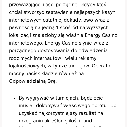
przeważającej ilości porządne. Gdyby ktoś
chciał stworzyć zestawienie najlepszych kasyn
internetowych ostatniej dekady, owo wraz z
pewnością na jedną 1 spośród najwyższych
lokalizacji znalazłoby się właśnie Energy Casino
internetowego. Energy Casino słynie wraz z
porządnego dostosowania do odwiedzenia
rodzimych internautów i wielu reklamy
lojalnościowych, w tymże turniejów. Operator
mocny nacisk kładzie również na
Odpowiedzialną Grę.
By wygrywać w turniejach, będziecie
musieli dokonywać właściwego obrotu, lub
uzyskać najkorzystniejszy rezultat na
rozegraniu określonej ilości rund.