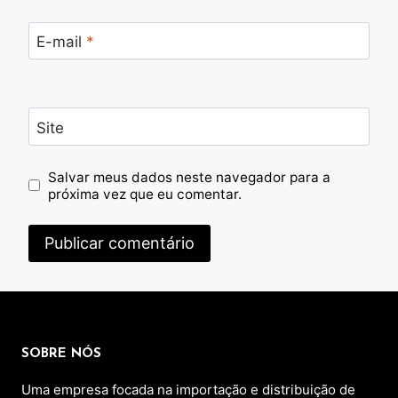
E-mail
*
Site
Salvar meus dados neste navegador para a
próxima vez que eu comentar.
SOBRE NÓS
Uma empresa focada na importação e distribuição de